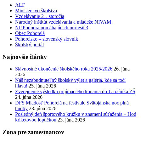
ALF
Ministerstvo školstva
Vzdelávanie 21. storočia
Národný inštitút vzdelávania a mládeže NIVAM
NP Podpora pomáhajúcich profesií 3
Obec Pohorelá
Pohorelsko – slovenský slovník
Školský portál
Najnovšie články
Slávnostné ukončenie školského roka 2025/2026
26. júna
2026
Náš nezabudnuteľný školský výlet a galéria, kde sa točí
hlava!
25. júna 2026
Zverejnenie výsledku prijímacieho konania do 1. ročníka ZŠ
24. júna 2026
DFS Mladosť Pohorelá na festivale Svätojánska noc plná
hudby
23. júna 2026
Posledný deň športového krúžku v znamení súťaženia – Hod
kriketovou loptičkou
23. júna 2026
Zóna pre zamestnancov