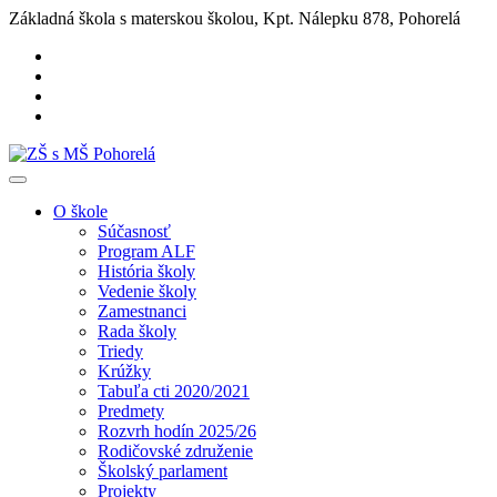
Základná škola s materskou školou, Kpt. Nálepku 878, Pohorelá
O škole
Súčasnosť
Program ALF
História školy
Vedenie školy
Zamestnanci
Rada školy
Triedy
Krúžky
Tabuľa cti 2020/2021
Predmety
Rozvrh hodín 2025/26
Rodičovské združenie
Školský parlament
Projekty