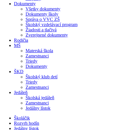
Dokumenty
Všetky dokumenty
Dokumenty školy
Správa o VVC ZŠ
Školský vzdelávací program
Žiadosti a tlačivá
Zverejnené dokumenty
Rodičia
MŠ
Materská škola
Zamestnanci
Triedy
Dokumenty
ŠKD
Školský klub detí
Triedy
Zamestnanci
Jedáleň
Školská jedáleň
Zamestnanci
Jedálny lístok
Školáčik
Rozvrh hodín
Jedálny lístok