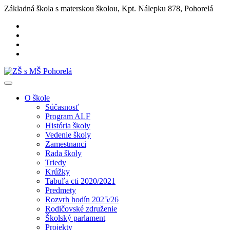
Základná škola s materskou školou, Kpt. Nálepku 878, Pohorelá
O škole
Súčasnosť
Program ALF
História školy
Vedenie školy
Zamestnanci
Rada školy
Triedy
Krúžky
Tabuľa cti 2020/2021
Predmety
Rozvrh hodín 2025/26
Rodičovské združenie
Školský parlament
Projekty