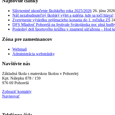
Najnovšie články
Slávnostné ukončenie školského roka 2025/2026
26. júna 2026
Náš nezabudnuteľný školský výlet a galéria, kde sa točí hlava!
Zverejnenie výsledku prijímacieho konania do 1. ročníka ZŠ
24
DFS Mladosť Pohorelá na festivale Svätojánska noc plná hudb
Posledný deň športového krúžku v znamení súťaženia – Hod kr
Zóna pre zamestnancov
Webmail
Administrácia webstránky
Navštívte nás
Základná škola s materskou školou v Pohorelej
Kpt. Nálepku 878 / 159
976 69 Pohorelá
Zobraziť kontakty
Navigovať
Telefónne čísla