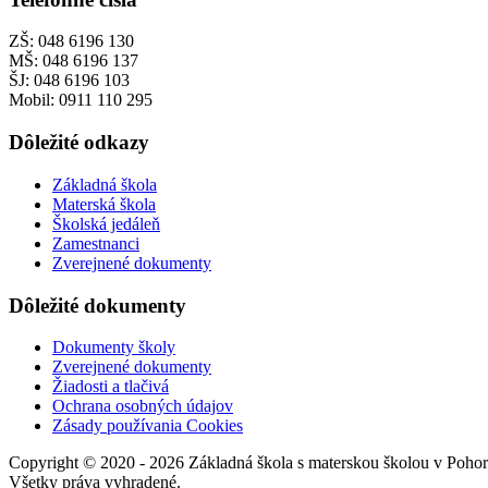
ZŠ: 048 6196 130
MŠ: 048 6196 137
ŠJ: 048 6196 103
Mobil: 0911 110 295
Dôležité odkazy
Základná škola
Materská škola
Školská jedáleň
Zamestnanci
Zverejnené dokumenty
Dôležité dokumenty
Dokumenty školy
Zverejnené dokumenty
Žiadosti a tlačivá
Ochrana osobných údajov
Zásady používania Cookies
Copyright © 2020 - 2026 Základná škola s materskou školou v Pohore
Všetky práva vyhradené.