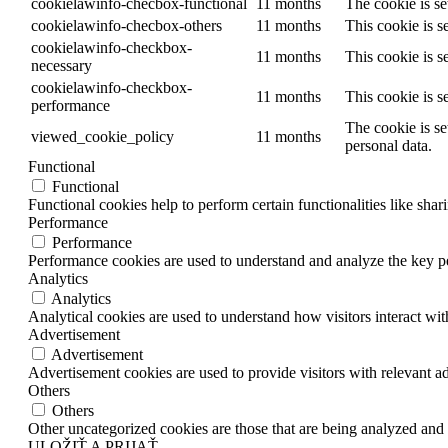
cookielawinfo-checbox-functional
11 months
The cookie is se
cookielawinfo-checbox-others
11 months
This cookie is s
cookielawinfo-checkbox-
11 months
This cookie is s
necessary
cookielawinfo-checkbox-
11 months
This cookie is s
performance
The cookie is se
viewed_cookie_policy
11 months
personal data.
Functional
Functional
Functional cookies help to perform certain functionalities like shar
Performance
Performance
Performance cookies are used to understand and analyze the key per
Analytics
Analytics
Analytical cookies are used to understand how visitors interact wit
Advertisement
Advertisement
Advertisement cookies are used to provide visitors with relevant a
Others
Others
Other uncategorized cookies are those that are being analyzed and h
ULOŽIŤ A PRIJAŤ