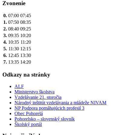
Zvonenie
0.
07:00
07:45
1.
07:50
08:35
2.
08:40
09:25
3.
09:35
10:20
4.
10:35
11:20
5.
11:30
12:15
6.
12:45
13:30
7.
13:35
14:20
Odkazy na stránky
ALF
Ministerstvo školstva
Vzdelávanie 21. storočia
Národný inštitút vzdelávania a mládeže NIVAM
NP Podpora pomáhajúcich profesií 3
Obec Pohorelá
Pohorelsko – slovenský slovník
Školský portál