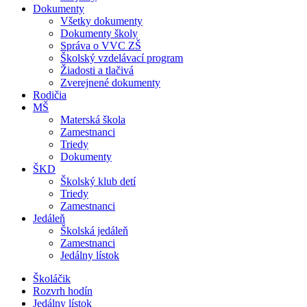
Dokumenty
Všetky dokumenty
Dokumenty školy
Správa o VVC ZŠ
Školský vzdelávací program
Žiadosti a tlačivá
Zverejnené dokumenty
Rodičia
MŠ
Materská škola
Zamestnanci
Triedy
Dokumenty
ŠKD
Školský klub detí
Triedy
Zamestnanci
Jedáleň
Školská jedáleň
Zamestnanci
Jedálny lístok
Školáčik
Rozvrh hodín
Jedálny lístok