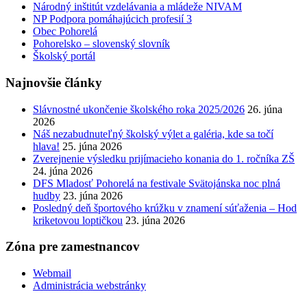
Národný inštitút vzdelávania a mládeže NIVAM
NP Podpora pomáhajúcich profesií 3
Obec Pohorelá
Pohorelsko – slovenský slovník
Školský portál
Najnovšie články
Slávnostné ukončenie školského roka 2025/2026
26. júna
2026
Náš nezabudnuteľný školský výlet a galéria, kde sa točí
hlava!
25. júna 2026
Zverejnenie výsledku prijímacieho konania do 1. ročníka ZŠ
24. júna 2026
DFS Mladosť Pohorelá na festivale Svätojánska noc plná
hudby
23. júna 2026
Posledný deň športového krúžku v znamení súťaženia – Hod
kriketovou loptičkou
23. júna 2026
Zóna pre zamestnancov
Webmail
Administrácia webstránky