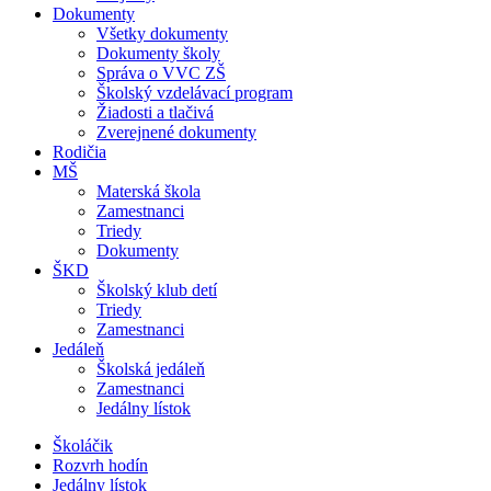
Dokumenty
Všetky dokumenty
Dokumenty školy
Správa o VVC ZŠ
Školský vzdelávací program
Žiadosti a tlačivá
Zverejnené dokumenty
Rodičia
MŠ
Materská škola
Zamestnanci
Triedy
Dokumenty
ŠKD
Školský klub detí
Triedy
Zamestnanci
Jedáleň
Školská jedáleň
Zamestnanci
Jedálny lístok
Školáčik
Rozvrh hodín
Jedálny lístok