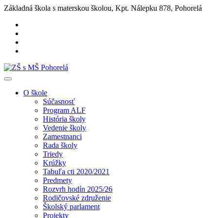
Základná škola s materskou školou, Kpt. Nálepku 878, Pohorelá
O škole
Súčasnosť
Program ALF
História školy
Vedenie školy
Zamestnanci
Rada školy
Triedy
Krúžky
Tabuľa cti 2020/2021
Predmety
Rozvrh hodín 2025/26
Rodičovské združenie
Školský parlament
Projekty