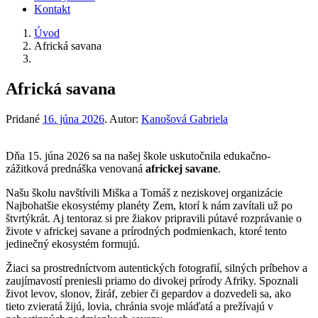
Kontakt
Úvod
Africká savana
Africká savana
Pridané
16. júna 2026
.
Autor:
Kanošová Gabriela
Dňa 15. júna 2026 sa na našej škole uskutočnila edukačno-
zážitková prednáška venovaná
africkej savane
.
Našu školu navštívili Miška a Tomáš z neziskovej organizácie
Najbohatšie ekosystémy planéty Zem, ktorí k nám zavítali už po
štvrtýkrát. Aj tentoraz si pre žiakov pripravili pútavé rozprávanie o
živote v africkej savane a prírodných podmienkach, ktoré tento
jedinečný ekosystém formujú.
Žiaci sa prostredníctvom autentických fotografií, silných príbehov a
zaujímavostí preniesli priamo do divokej prírody Afriky. Spoznali
život levov, slonov, žiráf, zebier či gepardov a dozvedeli sa, ako
tieto zvieratá žijú, lovia, chránia svoje mláďatá a prežívajú v