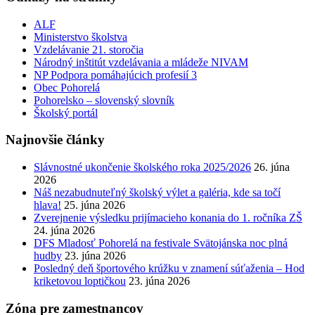
ALF
Ministerstvo školstva
Vzdelávanie 21. storočia
Národný inštitút vzdelávania a mládeže NIVAM
NP Podpora pomáhajúcich profesií 3
Obec Pohorelá
Pohorelsko – slovenský slovník
Školský portál
Najnovšie články
Slávnostné ukončenie školského roka 2025/2026
26. júna
2026
Náš nezabudnuteľný školský výlet a galéria, kde sa točí
hlava!
25. júna 2026
Zverejnenie výsledku prijímacieho konania do 1. ročníka ZŠ
24. júna 2026
DFS Mladosť Pohorelá na festivale Svätojánska noc plná
hudby
23. júna 2026
Posledný deň športového krúžku v znamení súťaženia – Hod
kriketovou loptičkou
23. júna 2026
Zóna pre zamestnancov