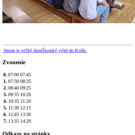
Navigácia
Strom je veľký dom
Školský výlet do Košíc
v
Zvonenie
článku
0.
07:00
07:45
1.
07:50
08:35
2.
08:40
09:25
3.
09:35
10:20
4.
10:35
11:20
5.
11:30
12:15
6.
12:45
13:30
7.
13:35
14:20
Odkazy na stránky