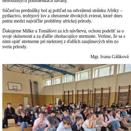
nehostinných podmienkach savany.
Súčasťou prednášky bol aj pohľad na odvrátenú stránku Afriky –
pytliactvo, trofejový lov a ohrozenie divokých zvierat, ktoré dnes
patria medzi najväčšie problémy africkej prírody.
Ďakujeme Miške a Tomášovi za ich návštevu, ochotu podeliť sa o
svoje skúsenosti a za ďalšie obohacujúce stretnutie. Veríme, že sa s
nimi opäť stretneme pri niektorej z ďalších zaujímavých tém zo
sveta prírody.
Mgr. Ivana Gáliková