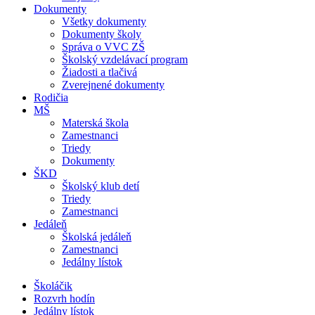
Dokumenty
Všetky dokumenty
Dokumenty školy
Správa o VVC ZŠ
Školský vzdelávací program
Žiadosti a tlačivá
Zverejnené dokumenty
Rodičia
MŠ
Materská škola
Zamestnanci
Triedy
Dokumenty
ŠKD
Školský klub detí
Triedy
Zamestnanci
Jedáleň
Školská jedáleň
Zamestnanci
Jedálny lístok
Školáčik
Rozvrh hodín
Jedálny lístok