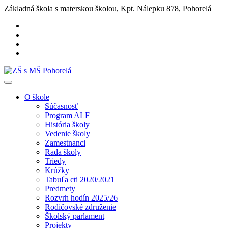
Základná škola s materskou školou, Kpt. Nálepku 878, Pohorelá
O škole
Súčasnosť
Program ALF
História školy
Vedenie školy
Zamestnanci
Rada školy
Triedy
Krúžky
Tabuľa cti 2020/2021
Predmety
Rozvrh hodín 2025/26
Rodičovské združenie
Školský parlament
Projekty