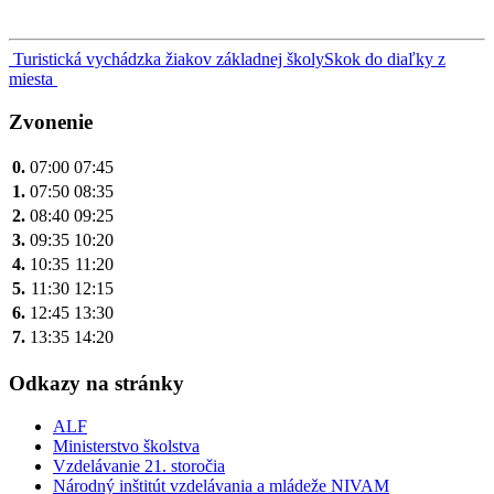
Navigácia
Turistická vychádzka žiakov základnej školy
Skok do diaľky z
miesta
v
článku
Zvonenie
0.
07:00
07:45
1.
07:50
08:35
2.
08:40
09:25
3.
09:35
10:20
4.
10:35
11:20
5.
11:30
12:15
6.
12:45
13:30
7.
13:35
14:20
Odkazy na stránky
ALF
Ministerstvo školstva
Vzdelávanie 21. storočia
Národný inštitút vzdelávania a mládeže NIVAM