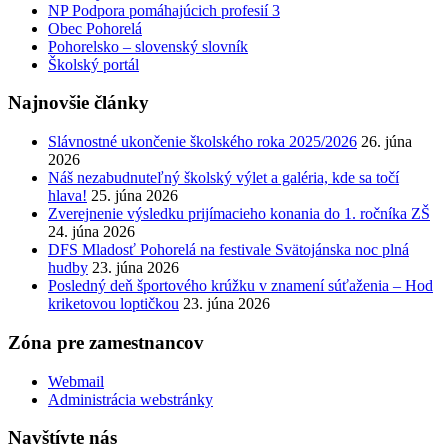
NP Podpora pomáhajúcich profesií 3
Obec Pohorelá
Pohorelsko – slovenský slovník
Školský portál
Najnovšie články
Slávnostné ukončenie školského roka 2025/2026
26. júna
2026
Náš nezabudnuteľný školský výlet a galéria, kde sa točí
hlava!
25. júna 2026
Zverejnenie výsledku prijímacieho konania do 1. ročníka ZŠ
24. júna 2026
DFS Mladosť Pohorelá na festivale Svätojánska noc plná
hudby
23. júna 2026
Posledný deň športového krúžku v znamení súťaženia – Hod
kriketovou loptičkou
23. júna 2026
Zóna pre zamestnancov
Webmail
Administrácia webstránky
Navštívte nás