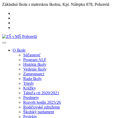
Základná škola s materskou školou, Kpt. Nálepku 878, Pohorelá
O škole
Súčasnosť
Program ALF
História školy
Vedenie školy
Zamestnanci
Rada školy
Triedy
Krúžky
Tabuľa cti 2020/2021
Predmety
Rozvrh hodín 2025/26
Rodičovské združenie
Školský parlament
Projekty