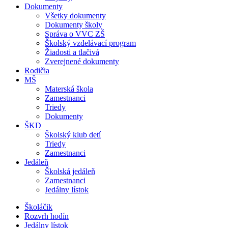
Dokumenty
Všetky dokumenty
Dokumenty školy
Správa o VVC ZŠ
Školský vzdelávací program
Žiadosti a tlačivá
Zverejnené dokumenty
Rodičia
MŠ
Materská škola
Zamestnanci
Triedy
Dokumenty
ŠKD
Školský klub detí
Triedy
Zamestnanci
Jedáleň
Školská jedáleň
Zamestnanci
Jedálny lístok
Školáčik
Rozvrh hodín
Jedálny lístok