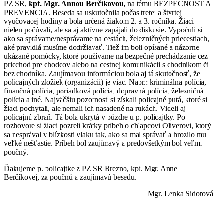
PZ SR,
kpt. Mgr. Annou Berčíkovou,
na tému BEZPEČNOSŤ A
PREVENCIA. Beseda sa uskutočnila počas tretej a štvrtej
vyučovacej hodiny a bola určená žiakom 2. a 3. ročníka. Žiaci
nielen počúvali, ale sa aj aktívne zapájali do diskusie. Vypočuli si
ako sa správame/nesprávame na cestách, železničných priecestiach,
aké pravidlá musíme dodržiavať. Tiež im boli opísané a názorne
ukázané pomôcky, ktoré používame na bezpečné prechádzanie cez
priechod pre chodcov alebo na cestnej komunikácii s chodníkom či
bez chodníka. Zaujímavou informáciou bola aj tá skutočnosť, že
policajných zložiek (organizácii) je viac. Napr
.: kriminálna p
olícia,
finančná polícia, poriadková polícia, dopravná polícia, železničná
polícia a iné. Najväčšiu pozornosť si získali policajné putá, ktoré si
žiaci pochytali, ale nemali ich nasadené na rukách. Videli aj
policajnú zbraň. Tá bola ukrytá v púzdre u p. policajtky. Po
rozhovore si žiaci pozreli krátky príbeh o chlapcovi Oliverovi, ktorý
sa nesprával v blízkosti vlaku tak, ako sa mal správať a hrozilo mu
veľké nešťastie. Príbeh bol zaujímavý a predovšetkým bol veľmi
poučný.
Ďakujeme p. policajtke z PZ SR Brezno, kpt. Mgr. Anne
Berčíkovej, za poučnú a zaujímavú besedu.
Mgr. Lenka Sidorová