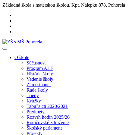
Základná škola s materskou školou, Kpt. Nálepku 878, Pohorelá
O škole
Súčasnosť
Program ALF
História školy
Vedenie školy
Zamestnanci
Rada školy
Triedy
Krúžky
Tabuľa cti 2020/2021
Predmety
Rozvrh hodín 2025/26
Rodičovské združenie
Školský parlament
Projekty