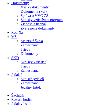
Dokumenty
Všetky dokumenty
Dokumenty školy
Správa o VVC ZŠ
Školský vzdelávací program
Žiadosti a tlačivá
Zverejnené dokumenty
Rodičia
MŠ
Materská škola
Zamestnanci
Triedy
Dokumenty
ŠKD
Školský klub detí
Triedy
Zamestnanci
Jedáleň
Školská jedáleň
Zamestnanci
Jedálny lístok
Školáčik
Rozvrh hodín
Jedálny lístok