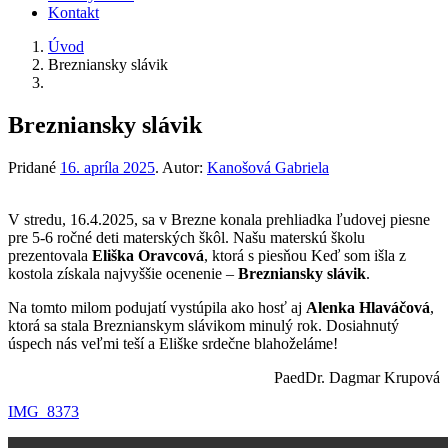
Kontakt
Úvod
Brezniansky slávik
Brezniansky slávik
Pridané
16. apríla 2025
.
Autor:
Kanošová Gabriela
V stredu, 16.4.2025, sa v Brezne konala prehliadka ľudovej piesne
pre 5-6 ročné deti materských škôl. Našu materskú školu
prezentovala
Eliška Oravcová
, ktorá s piesňou Keď som išla z
kostola získala najvyššie ocenenie –
Brezniansky slávik
.
Na tomto milom podujatí vystúpila ako hosť aj
Alenka Hlaváčová
,
ktorá sa stala Breznianskym slávikom minulý rok. Dosiahnutý
úspech nás veľmi teší a Eliške srdečne blahoželáme!
PaedDr. Dagmar Krupová
IMG_8373