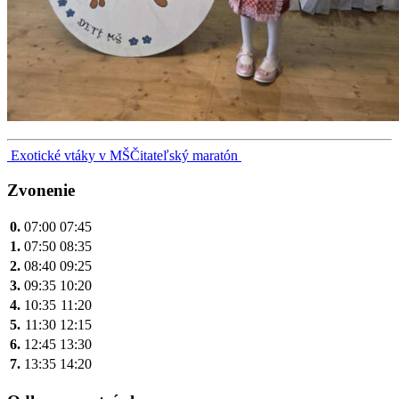
Navigácia
Exotické vtáky v MŠ
Čitateľský maratón
v
Zvonenie
článku
0.
07:00
07:45
1.
07:50
08:35
2.
08:40
09:25
3.
09:35
10:20
4.
10:35
11:20
5.
11:30
12:15
6.
12:45
13:30
7.
13:35
14:20