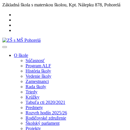
Základná škola s materskou školou, Kpt. Nálepku 878, Pohorelá
O škole
Súčasnosť
Program ALF
História školy
Vedenie školy
Zamestnanci
Rada školy
Triedy
Krúžky
Tabuľa cti 2020/2021
Predmety
Rozvrh hodín 2025/26
Rodičovské združenie
Školský parlament
Projekty