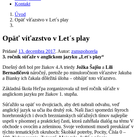
Kontakt
Úvod
Opäť víťazstvo v Let´s play
Opäť víťazstvo v Let´s play
Pridané
13. decembra 2017
.
Autor:
zsmspohorela
3. ročník súťaže v anglickom jazyku „Let´s play“
Dnešný deň bol pre žiakov 4.A triedy
Jožka Šajšu
a
Lili
Bernadičovú
náročný, pretože po minuloročnom víťazstve Jakuba
a Bianky ich čakala dôležitá úloha – obhájiť toto víťazstvo.
Základná škola Heľpa zorganizovala už tretí ročník súťaže v
anglickom jazyku pre žiakov 1. stupňa.
Súťažilo sa opäť vo dvojiciach, aby deti nabrali odvahu, veď
anglický jazyk sa učia iba druhý rok. Naši žiaci spomedzi štyroch
horehronských i dvoch breznianskych súťažných tímov najlepšie
uspeli v písomnej a praktickej časti, ktorá zahŕňala dialóg na tému V
obchode s ovocím a zeleninou. Svoje vedomosti museli preukázať v
týchto tematických okruhoch: Školské potreby, Pocity, Čísla 0 –