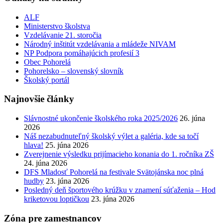
ALF
Ministerstvo školstva
Vzdelávanie 21. storočia
Národný inštitút vzdelávania a mládeže NIVAM
NP Podpora pomáhajúcich profesií 3
Obec Pohorelá
Pohorelsko – slovenský slovník
Školský portál
Najnovšie články
Slávnostné ukončenie školského roka 2025/2026
26. júna
2026
Náš nezabudnuteľný školský výlet a galéria, kde sa točí
hlava!
25. júna 2026
Zverejnenie výsledku prijímacieho konania do 1. ročníka ZŠ
24. júna 2026
DFS Mladosť Pohorelá na festivale Svätojánska noc plná
hudby
23. júna 2026
Posledný deň športového krúžku v znamení súťaženia – Hod
kriketovou loptičkou
23. júna 2026
Zóna pre zamestnancov