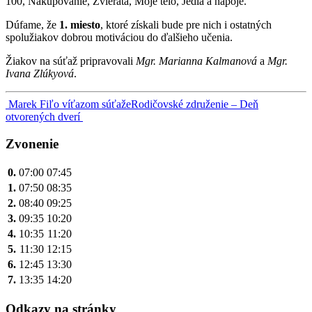
100, Nakupovanie, Zvieratá, Moje telo, Jedlá a nápoje.
Dúfame, že
1. miesto
, ktoré získali bude pre nich i ostatných
spolužiakov dobrou motiváciou do ďalšieho učenia.
Žiakov na súťaž pripravovali
Mgr. Marianna Kalmanová
a
Mgr.
Ivana Zlúkyová
.
Navigácia
Marek Fiľo víťazom súťaže
Rodičovské združenie – Deň
otvorených dverí
v
článku
Zvonenie
0.
07:00
07:45
1.
07:50
08:35
2.
08:40
09:25
3.
09:35
10:20
4.
10:35
11:20
5.
11:30
12:15
6.
12:45
13:30
7.
13:35
14:20
Odkazy na stránky