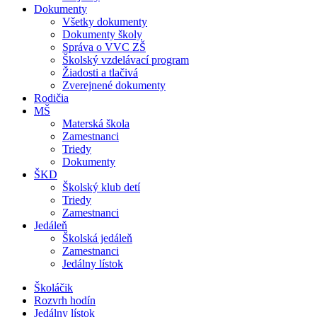
Dokumenty
Všetky dokumenty
Dokumenty školy
Správa o VVC ZŠ
Školský vzdelávací program
Žiadosti a tlačivá
Zverejnené dokumenty
Rodičia
MŠ
Materská škola
Zamestnanci
Triedy
Dokumenty
ŠKD
Školský klub detí
Triedy
Zamestnanci
Jedáleň
Školská jedáleň
Zamestnanci
Jedálny lístok
Školáčik
Rozvrh hodín
Jedálny lístok