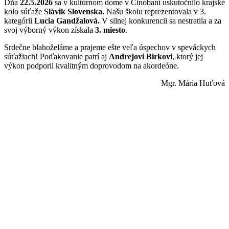
Dňa
22.5.2026
sa v kultúrnom dome v Cinobani uskutočnilo krajské
kolo súťaže
Slávik Slovenska.
Našu školu reprezentovala v 3.
kategórii
Lucia Gandžalová.
V silnej konkurencii sa nestratila a za
svoj výborný výkon získala
3. miesto
.
Srdečne blahoželáme a prajeme ešte veľa úspechov v speváckych
súťažiach! Poďakovanie patrí aj
Andrejovi Birkovi
, ktorý jej
výkon podporil kvalitným doprovodom na akordeóne.
Mgr. Mária Huťová