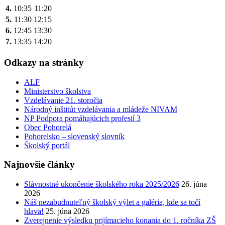
4.
10:35
11:20
5.
11:30
12:15
6.
12:45
13:30
7.
13:35
14:20
Odkazy na stránky
ALF
Ministerstvo školstva
Vzdelávanie 21. storočia
Národný inštitút vzdelávania a mládeže NIVAM
NP Podpora pomáhajúcich profesií 3
Obec Pohorelá
Pohorelsko – slovenský slovník
Školský portál
Najnovšie články
Slávnostné ukončenie školského roka 2025/2026
26. júna
2026
Náš nezabudnuteľný školský výlet a galéria, kde sa točí
hlava!
25. júna 2026
Zverejnenie výsledku prijímacieho konania do 1. ročníka ZŠ