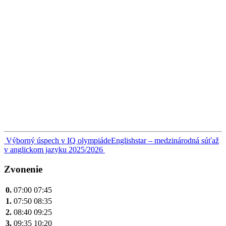
Navigácia
Výborný úspech v IQ olympiáde
Englishstar – medzinárodná súťaž
v anglickom jazyku 2025/2026
v
článku
Zvonenie
0.
07:00
07:45
1.
07:50
08:35
2.
08:40
09:25
3.
09:35
10:20