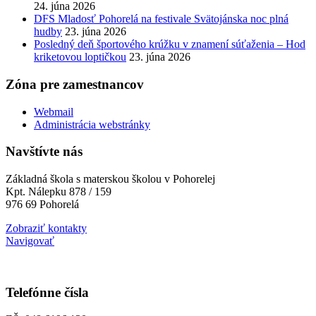
24. júna 2026
DFS Mladosť Pohorelá na festivale Svätojánska noc plná
hudby
23. júna 2026
Posledný deň športového krúžku v znamení súťaženia – Hod
kriketovou loptičkou
23. júna 2026
Zóna pre zamestnancov
Webmail
Administrácia webstránky
Navštívte nás
Základná škola s materskou školou v Pohorelej
Kpt. Nálepku 878 / 159
976 69 Pohorelá
Zobraziť kontakty
Navigovať
Telefónne čísla