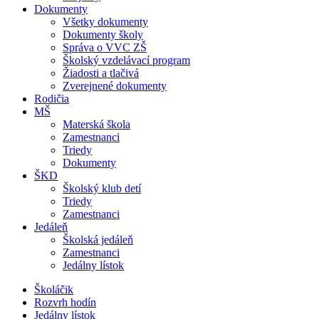
Dokumenty
Všetky dokumenty
Dokumenty školy
Správa o VVC ZŠ
Školský vzdelávací program
Žiadosti a tlačivá
Zverejnené dokumenty
Rodičia
MŠ
Materská škola
Zamestnanci
Triedy
Dokumenty
ŠKD
Školský klub detí
Triedy
Zamestnanci
Jedáleň
Školská jedáleň
Zamestnanci
Jedálny lístok
Školáčik
Rozvrh hodín
Jedálny lístok