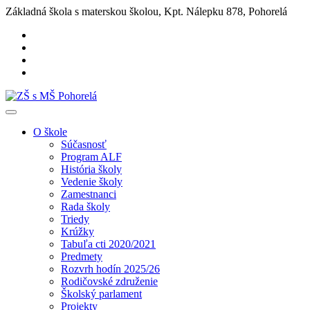
Základná škola s materskou školou, Kpt. Nálepku 878, Pohorelá
O škole
Súčasnosť
Program ALF
História školy
Vedenie školy
Zamestnanci
Rada školy
Triedy
Krúžky
Tabuľa cti 2020/2021
Predmety
Rozvrh hodín 2025/26
Rodičovské združenie
Školský parlament
Projekty