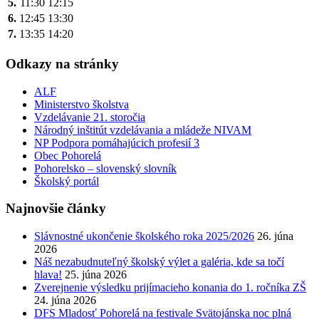
5.
11:30
12:15
6.
12:45
13:30
7.
13:35
14:20
Odkazy na stránky
ALF
Ministerstvo školstva
Vzdelávanie 21. storočia
Národný inštitút vzdelávania a mládeže NIVAM
NP Podpora pomáhajúcich profesií 3
Obec Pohorelá
Pohorelsko – slovenský slovník
Školský portál
Najnovšie články
Slávnostné ukončenie školského roka 2025/2026
26. júna
2026
Náš nezabudnuteľný školský výlet a galéria, kde sa točí
hlava!
25. júna 2026
Zverejnenie výsledku prijímacieho konania do 1. ročníka ZŠ
24. júna 2026
DFS Mladosť Pohorelá na festivale Svätojánska noc plná