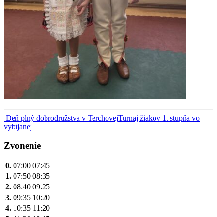
Navigácia
Deň plný dobrodružstva v Terchovej
Turnaj žiakov 1. stupňa vo
vybíjanej
v
článku
Zvonenie
0.
07:00
07:45
1.
07:50
08:35
2.
08:40
09:25
3.
09:35
10:20
4.
10:35
11:20