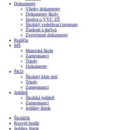
Dokumenty
Všetky dokumenty
Dokumenty školy
Správa o VVC ZŠ
Školský vzdelávací program
Žiadosti a tlačivá
Zverejnené dokumenty
Rodičia
MŠ
Materská škola
Zamestnanci
Triedy
Dokumenty
ŠKD
Školský klub detí
Triedy
Zamestnanci
Jedáleň
Školská jedáleň
Zamestnanci
Jedálny lístok
Školáčik
Rozvrh hodín
Jedálny lístok