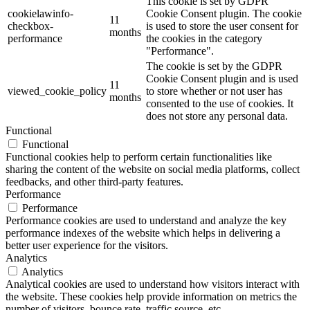
This cookie is set by GDPR
cookielawinfo-
Cookie Consent plugin. The cookie
11
checkbox-
is used to store the user consent for
months
performance
the cookies in the category
"Performance".
The cookie is set by the GDPR
Cookie Consent plugin and is used
11
viewed_cookie_policy
to store whether or not user has
months
consented to the use of cookies. It
does not store any personal data.
Functional
Functional
Functional cookies help to perform certain functionalities like
sharing the content of the website on social media platforms, collect
feedbacks, and other third-party features.
Performance
Performance
Performance cookies are used to understand and analyze the key
performance indexes of the website which helps in delivering a
better user experience for the visitors.
Analytics
Analytics
Analytical cookies are used to understand how visitors interact with
the website. These cookies help provide information on metrics the
number of visitors, bounce rate, traffic source, etc.