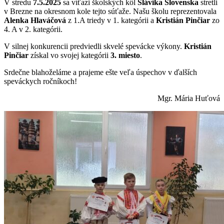
V stredu
7.5.2025
sa víťazi školských kôl
Slávika Slovenska
stretli
v Brezne na okresnom kole tejto súťaže. Našu školu reprezentovala
Alenka Hlaváčová
z 1.A triedy v 1. kategórii a
Kristián Pinčiar
zo
4. A v 2. kategórii.
V silnej konkurencii predviedli skvelé spevácke výkony.
Kristián
Pinčiar
získal vo svojej kategórii
3. miesto
.
Srdečne blahoželáme a prajeme ešte veľa úspechov v ďalších
speváckych ročníkoch!
Mgr. Mária Huťová