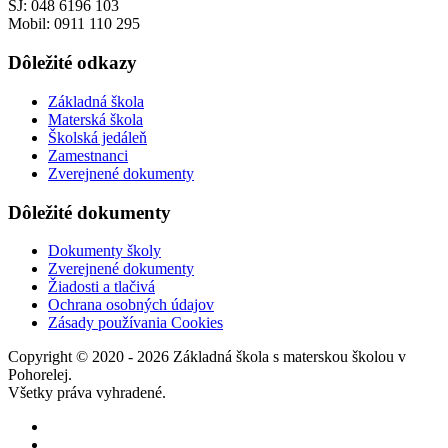
ŠJ: 048 6196 103
Mobil: 0911 110 295
Dôležité odkazy
Základná škola
Materská škola
Školská jedáleň
Zamestnanci
Zverejnené dokumenty
Dôležité dokumenty
Dokumenty školy
Zverejnené dokumenty
Žiadosti a tlačivá
Ochrana osobných údajov
Zásady používania Cookies
Copyright © 2020 - 2026 Základná škola s materskou školou v
Pohorelej.
Všetky práva vyhradené.