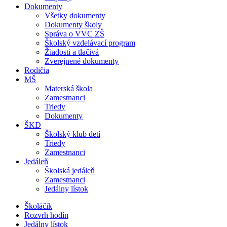
Dokumenty
Všetky dokumenty
Dokumenty školy
Správa o VVC ZŠ
Školský vzdelávací program
Žiadosti a tlačivá
Zverejnené dokumenty
Rodičia
MŠ
Materská škola
Zamestnanci
Triedy
Dokumenty
ŠKD
Školský klub detí
Triedy
Zamestnanci
Jedáleň
Školská jedáleň
Zamestnanci
Jedálny lístok
Školáčik
Rozvrh hodín
Jedálny lístok