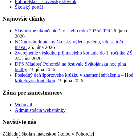
Pohorelsko – slovenský slovník
Školský portál
Najnovšie články
Slávnostné ukončenie školského roka 2025/2026
26. júna
2026
Náš nezabudnuteľný školský výlet a galéria, kde sa točí
hlava!
25. júna 2026
Zverejnenie výsledku prijímacieho konania do 1. ročníka ZŠ
24. júna 2026
DFS Mladosť Pohorelá na festivale Svätojánska noc plná
hudby
23. júna 2026
Posledný deň športového krúžku v znamení súťaženia – Hod
kriketovou loptičkou
23. júna 2026
Zóna pre zamestnancov
Webmail
Administrácia webstránky
Navštívte nás
Základná škola s materskou školou v Pohorelej