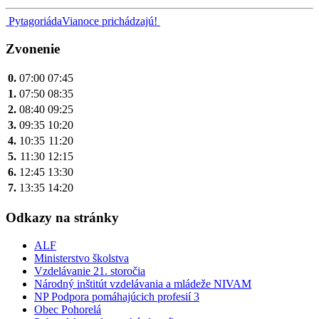
Navigácia
Pytagoriáda
Vianoce prichádzajú!
v
Zvonenie
článku
0.
07:00
07:45
1.
07:50
08:35
2.
08:40
09:25
3.
09:35
10:20
4.
10:35
11:20
5.
11:30
12:15
6.
12:45
13:30
7.
13:35
14:20
Odkazy na stránky
ALF
Ministerstvo školstva
Vzdelávanie 21. storočia
Národný inštitút vzdelávania a mládeže NIVAM
NP Podpora pomáhajúcich profesií 3
Obec Pohorelá