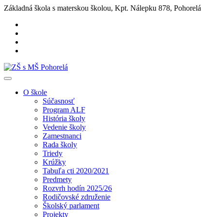
Základná škola s materskou školou, Kpt. Nálepku 878, Pohorelá
O škole
Súčasnosť
Program ALF
História školy
Vedenie školy
Zamestnanci
Rada školy
Triedy
Krúžky
Tabuľa cti 2020/2021
Predmety
Rozvrh hodín 2025/26
Rodičovské združenie
Školský parlament
Projekty