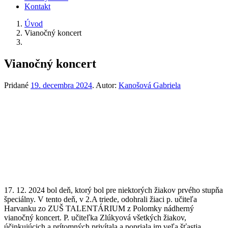
Kontakt
Úvod
Vianočný koncert
Vianočný koncert
Pridané
19. decembra 2024
.
Autor:
Kanošová Gabriela
17. 12. 2024 bol deň, ktorý bol pre niektorých žiakov prvého stupňa
špeciálny. V tento deň, v 2.A triede, odohrali žiaci p. učiteľa
Harvanku zo ZUŠ TALENTÁRIUM z Polomky nádherný
vianočný koncert. P. učiteľka Zlúkyová všetkých žiakov,
účinkujúcich a prítomných privítala a popriala im veľa šťastia.