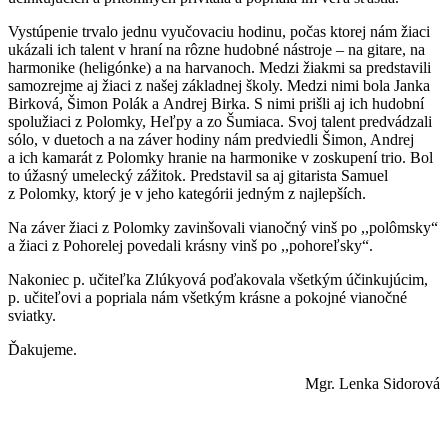
Vystúpenie trvalo jednu vyučovaciu hodinu, počas ktorej nám žiaci
ukázali ich talent v hraní na rôzne hudobné nástroje – na gitare, na
harmonike (heligónke) a na harvanoch. Medzi žiakmi sa predstavili
samozrejme aj žiaci z našej základnej školy. Medzi nimi bola Janka
Birková, Šimon Polák a Andrej Birka. S nimi prišli aj ich hudobní
spolužiaci z Polomky, Heľpy a zo Šumiaca. Svoj talent predvádzali
sólo, v duetoch a na záver hodiny nám predviedli Šimon, Andrej
a ich kamarát z Polomky hranie na harmonike v zoskupení trio. Bol
to úžasný umelecký zážitok. Predstavil sa aj gitarista Samuel
z Polomky, ktorý je v jeho kategórii jedným z najlepších.
Na záver žiaci z Polomky zavinšovali vianočný vinš po ,,polômsky“
a žiaci z Pohorelej povedali krásny vinš po ,,pohoreľsky“.
Nakoniec p. učiteľka Zlúkyová poďakovala všetkým účinkujúcim,
p. učiteľovi a popriala nám všetkým krásne a pokojné vianočné
sviatky.
Ďakujeme.
Mgr. Lenka Sidorová