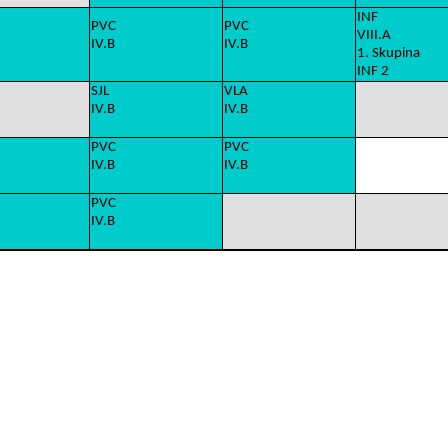
INF
PVC
PVC
VIII.A
IV.B
IV.B
1. Skupina
INF 2
SJL
VLA
IV.B
IV.B
PVC
PVC
IV.B
IV.B
PVC
IV.B