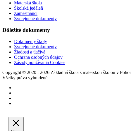
Materská škola
Školská jedáleň
Zamestnanci
Zverejnené dokumenty
Dôležité dokumenty
Dokumenty školy
Zverejnené dokumenty
Žiadosti a tlačivá
Ochrana osobných údajov
Zásady používania Cookies
Copyright © 2020 - 2026 Základná škola s materskou školou v Pohore
Všetky práva vyhradené.