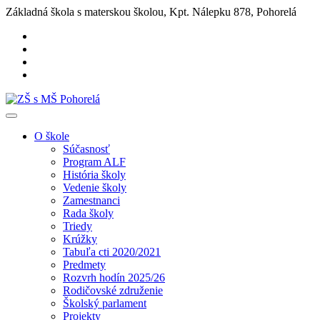
Základná škola s materskou školou, Kpt. Nálepku 878, Pohorelá
O škole
Súčasnosť
Program ALF
História školy
Vedenie školy
Zamestnanci
Rada školy
Triedy
Krúžky
Tabuľa cti 2020/2021
Predmety
Rozvrh hodín 2025/26
Rodičovské združenie
Školský parlament
Projekty