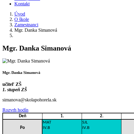
Kontakt
Úvod
O škole
Zamestnanci
Mgr. Danka Simanová
Mgr. Danka Simanová
Mgr. Danka Simanová
učiteľ ZŠ
1. stupeň ZŠ
simanova@skolapohorela.sk
Rozvrh hodín
Deň
1.
2.
MAT
SJL
Po
IV.B
IV.B