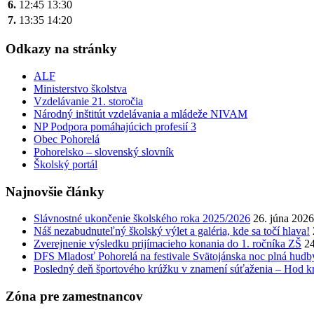
6.
12:45
13:30
7.
13:35
14:20
Odkazy na stránky
ALF
Ministerstvo školstva
Vzdelávanie 21. storočia
Národný inštitút vzdelávania a mládeže NIVAM
NP Podpora pomáhajúcich profesií 3
Obec Pohorelá
Pohorelsko – slovenský slovník
Školský portál
Najnovšie články
Slávnostné ukončenie školského roka 2025/2026
26. júna 2026
Náš nezabudnuteľný školský výlet a galéria, kde sa točí hlava!
Zverejnenie výsledku prijímacieho konania do 1. ročníka ZŠ
24
DFS Mladosť Pohorelá na festivale Svätojánska noc plná hudb
Posledný deň športového krúžku v znamení súťaženia – Hod kr
Zóna pre zamestnancov