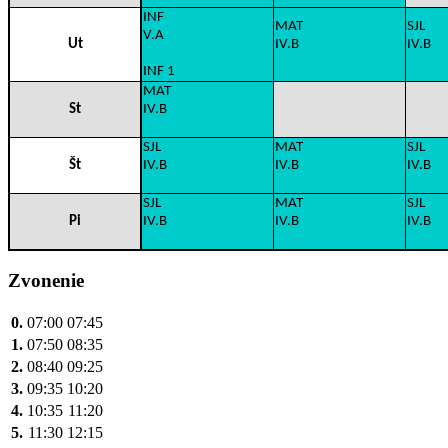
INF
MAT
SJL
V.A
Ut
IV.B
IV.B
INF 1
MAT
St
IV.B
SJL
MAT
SJL
Št
IV.B
IV.B
IV.B
SJL
MAT
SJL
Pi
IV.B
IV.B
IV.B
Zvonenie
0.
07:00
07:45
1.
07:50
08:35
2.
08:40
09:25
3.
09:35
10:20
4.
10:35
11:20
5.
11:30
12:15