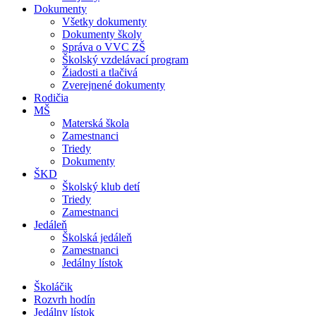
Dokumenty
Všetky dokumenty
Dokumenty školy
Správa o VVC ZŠ
Školský vzdelávací program
Žiadosti a tlačivá
Zverejnené dokumenty
Rodičia
MŠ
Materská škola
Zamestnanci
Triedy
Dokumenty
ŠKD
Školský klub detí
Triedy
Zamestnanci
Jedáleň
Školská jedáleň
Zamestnanci
Jedálny lístok
Školáčik
Rozvrh hodín
Jedálny lístok