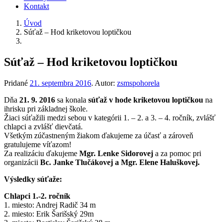
Kontakt
Úvod
Súťaž – Hod kriketovou loptičkou
Súťaž – Hod kriketovou loptičkou
Pridané
21. septembra 2016
.
Autor:
zsmspohorela
Dňa
21. 9. 2016
sa konala
súťaž v hode kriketovou loptičkou
na
ihrisku pri základnej škole.
Žiaci súťažili medzi sebou v kategórii 1. – 2. a 3. – 4. ročník, zvlášť
chlapci a zvlášť dievčatá.
Všetkým zúčastneným žiakom ďakujeme za účasť a zároveň
gratulujeme víťazom!
Za realizáciu ďakujeme
Mgr. Lenke Sidorovej
a za pomoc pri
organizácii
Bc. Janke Tlučákovej a Mgr. Elene Haluškovej.
Výsledky súťaže:
Chlapci 1.-2. ročník
1. miesto: Andrej Radič 34 m
2. miesto: Erik Šarišský 29m