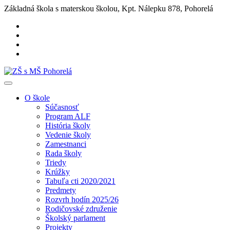
Základná škola s materskou školou, Kpt. Nálepku 878, Pohorelá
O škole
Súčasnosť
Program ALF
História školy
Vedenie školy
Zamestnanci
Rada školy
Triedy
Krúžky
Tabuľa cti 2020/2021
Predmety
Rozvrh hodín 2025/26
Rodičovské združenie
Školský parlament
Projekty