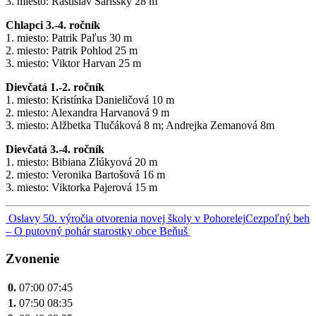
3. miesto: Rastislav Šarišský 28 m
Chlapci 3.-4. ročník
1. miesto: Patrik Paľus 30 m
2. miesto: Patrik Pohlod 25 m
3. miesto: Viktor Harvan 25 m
Dievčatá 1.-2. ročník
1. miesto: Kristínka Danieličová 10 m
2. miesto: Alexandra Harvanová 9 m
3. miesto: Alžbetka Tlučáková 8 m; Andrejka Zemanová 8m
Dievčatá 3.-4. ročník
1. miesto: Bibiana Zlúkyová 20 m
2. miesto: Veronika Bartošová 16 m
3. miesto: Viktorka Pajerová 15 m
Navigácia
Oslavy 50. výročia otvorenia novej školy v Pohorelej
Cezpoľný beh
– O putovný pohár starostky obce Beňuš
v
článku
Zvonenie
0.
07:00
07:45
1.
07:50
08:35