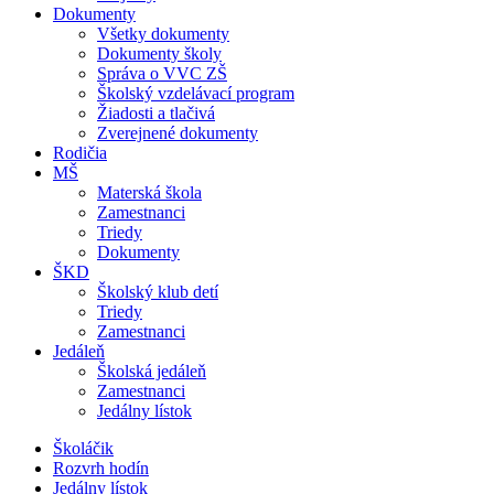
Dokumenty
Všetky dokumenty
Dokumenty školy
Správa o VVC ZŠ
Školský vzdelávací program
Žiadosti a tlačivá
Zverejnené dokumenty
Rodičia
MŠ
Materská škola
Zamestnanci
Triedy
Dokumenty
ŠKD
Školský klub detí
Triedy
Zamestnanci
Jedáleň
Školská jedáleň
Zamestnanci
Jedálny lístok
Školáčik
Rozvrh hodín
Jedálny lístok