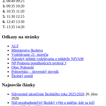
2.
08:40
09:25
3.
09:35
10:20
4.
10:35
11:20
5.
11:30
12:15
6.
12:45
13:30
7.
13:35
14:20
Odkazy na stránky
ALF
Ministerstvo školstva
Vzdelávanie 21. storočia
Národný inštitút vzdelávania a mládeže NIVAM
NP Podpora pomáhajúcich profesií 3
Obec Pohorelá
Pohorelsko – slovenský slovník
Školský portál
Najnovšie články
Slávnostné ukončenie školského roka 2025/2026
26. júna
2026
Náš nezabudnuteľný školský výlet a galéria, kde sa točí