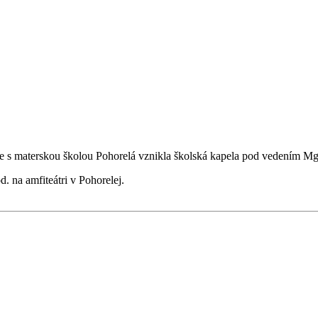
e s materskou školou Pohorelá vznikla školská kapela pod vedením Mgr
. na amfiteátri v Pohorelej.