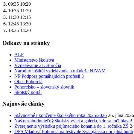
3.
09:35
10:20
4.
10:35
11:20
5.
11:30
12:15
6.
12:45
13:30
7.
13:35
14:20
Odkazy na stránky
ALF
Ministerstvo školstva
Vzdelávanie 21. storočia
Národný inštitút vzdelávania a mládeže NIVAM
NP Podpora pomáhajúcich profesií 3
Obec Pohorelá
Pohorelsko – slovenský slovník
Školský portál
Najnovšie články
Slávnostné ukončenie školského roka 2025/2026
26. júna 2026
Náš nezabudnuteľný školský výlet a galéria, kde sa točí hlava!
Zverejnenie výsledku prijímacieho konania do 1. ročníka ZŠ
24
DFS Mladosť Pohorelá na festivale Svätojánska noc plná hudb