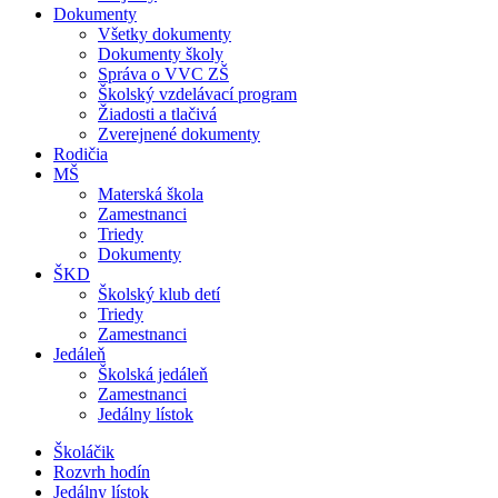
Dokumenty
Všetky dokumenty
Dokumenty školy
Správa o VVC ZŠ
Školský vzdelávací program
Žiadosti a tlačivá
Zverejnené dokumenty
Rodičia
MŠ
Materská škola
Zamestnanci
Triedy
Dokumenty
ŠKD
Školský klub detí
Triedy
Zamestnanci
Jedáleň
Školská jedáleň
Zamestnanci
Jedálny lístok
Školáčik
Rozvrh hodín
Jedálny lístok