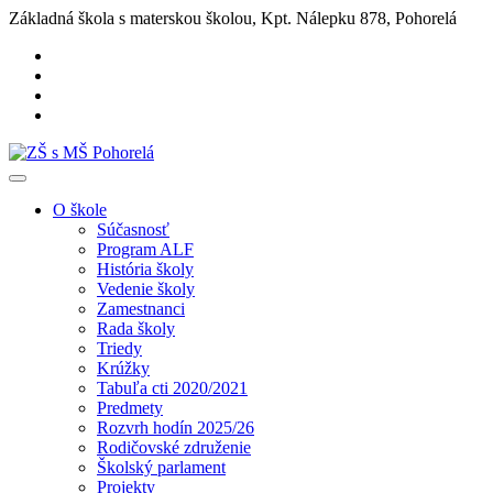
Základná škola s materskou školou, Kpt. Nálepku 878, Pohorelá
O škole
Súčasnosť
Program ALF
História školy
Vedenie školy
Zamestnanci
Rada školy
Triedy
Krúžky
Tabuľa cti 2020/2021
Predmety
Rozvrh hodín 2025/26
Rodičovské združenie
Školský parlament
Projekty