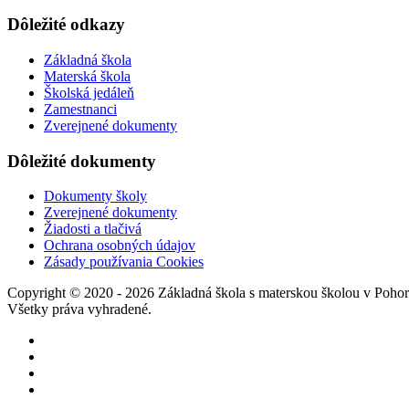
Dôležité odkazy
Základná škola
Materská škola
Školská jedáleň
Zamestnanci
Zverejnené dokumenty
Dôležité dokumenty
Dokumenty školy
Zverejnené dokumenty
Žiadosti a tlačivá
Ochrana osobných údajov
Zásady používania Cookies
Copyright © 2020 - 2026 Základná škola s materskou školou v Pohore
Všetky práva vyhradené.