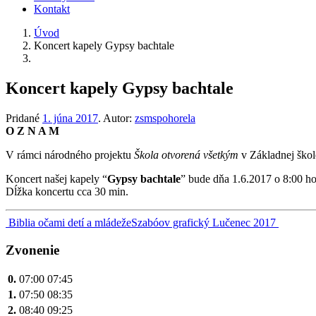
Kontakt
Úvod
Koncert kapely Gypsy bachtale
Koncert kapely Gypsy bachtale
Pridané
1. júna 2017
.
Autor:
zsmspohorela
O Z N A M
V rámci národného projektu
Škola otvorená všetkým
v Základnej škol
Koncert našej kapely “
Gypsy bachtale
” bude dňa 1.6.2017 o 8:00 hod
Dĺžka koncertu cca 30 min.
Navigácia
Biblia očami detí a mládeže
Szabóov grafický Lučenec 2017
v
Zvonenie
článku
0.
07:00
07:45
1.
07:50
08:35
2.
08:40
09:25