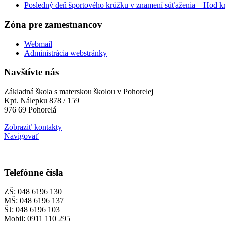
Posledný deň športového krúžku v znamení súťaženia – Hod kr
Zóna pre zamestnancov
Webmail
Administrácia webstránky
Navštívte nás
Základná škola s materskou školou v Pohorelej
Kpt. Nálepku 878 / 159
976 69 Pohorelá
Zobraziť kontakty
Navigovať
Telefónne čísla
ZŠ: 048 6196 130
MŠ: 048 6196 137
ŠJ: 048 6196 103
Mobil: 0911 110 295