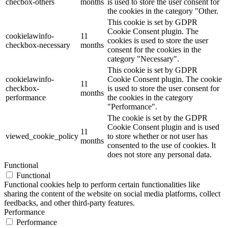
checbox-others
months
is used to store the user consent for
the cookies in the category "Other.
This cookie is set by GDPR
Cookie Consent plugin. The
cookielawinfo-
11
cookies is used to store the user
checkbox-necessary
months
consent for the cookies in the
category "Necessary".
This cookie is set by GDPR
cookielawinfo-
Cookie Consent plugin. The cookie
11
checkbox-
is used to store the user consent for
months
performance
the cookies in the category
"Performance".
The cookie is set by the GDPR
Cookie Consent plugin and is used
11
viewed_cookie_policy
to store whether or not user has
months
consented to the use of cookies. It
does not store any personal data.
Functional
Functional
Functional cookies help to perform certain functionalities like
sharing the content of the website on social media platforms, collect
feedbacks, and other third-party features.
Performance
Performance