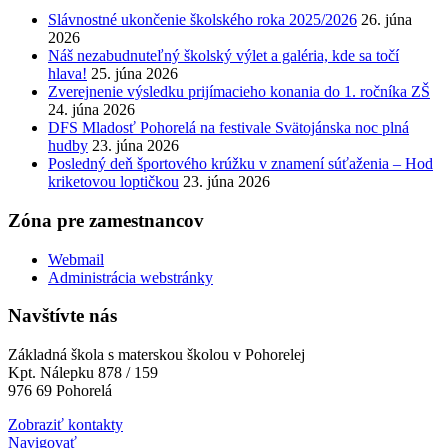
Slávnostné ukončenie školského roka 2025/2026
26. júna
2026
Náš nezabudnuteľný školský výlet a galéria, kde sa točí
hlava!
25. júna 2026
Zverejnenie výsledku prijímacieho konania do 1. ročníka ZŠ
24. júna 2026
DFS Mladosť Pohorelá na festivale Svätojánska noc plná
hudby
23. júna 2026
Posledný deň športového krúžku v znamení súťaženia – Hod
kriketovou loptičkou
23. júna 2026
Zóna pre zamestnancov
Webmail
Administrácia webstránky
Navštívte nás
Základná škola s materskou školou v Pohorelej
Kpt. Nálepku 878 / 159
976 69 Pohorelá
Zobraziť kontakty
Navigovať