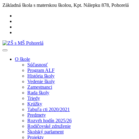
Základná škola s materskou školou, Kpt. Nálepku 878, Pohorelá
O škole
Súčasnosť
Program ALF
História školy
Vedenie školy
Zamestnanci
Rada školy
Triedy
Krúžky
Tabuľa cti 2020/2021
Predmety
Rozvrh hodín 2025/26
Rodičovské združenie
Školský parlament
Projekty