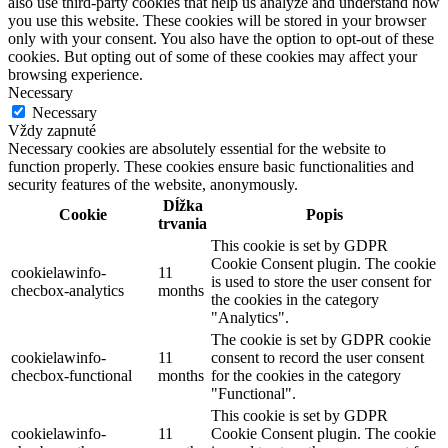
also use third-party cookies that help us analyze and understand how
you use this website. These cookies will be stored in your browser
only with your consent. You also have the option to opt-out of these
cookies. But opting out of some of these cookies may affect your
browsing experience.
Necessary
Necessary
Vždy zapnuté
Necessary cookies are absolutely essential for the website to
function properly. These cookies ensure basic functionalities and
security features of the website, anonymously.
Dĺžka
Cookie
Popis
trvania
This cookie is set by GDPR
Cookie Consent plugin. The cookie
cookielawinfo-
11
is used to store the user consent for
checbox-analytics
months
the cookies in the category
"Analytics".
The cookie is set by GDPR cookie
cookielawinfo-
11
consent to record the user consent
checbox-functional
months
for the cookies in the category
"Functional".
This cookie is set by GDPR
cookielawinfo-
11
Cookie Consent plugin. The cookie