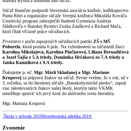
Banská Bystrica hodnotili túto súťaž.
Súťaž finančne podporili Slovenská asociácia knižníc, kníhkupectvo
Panta Rhei a organizátor súťaže Verejná knižnica Mikuláša Kováča.
Umelecký program zabezpečili študenti Gymnázia Andreja
Sládkoviča v Banskej Bystrici Zuzka Zaušková a Richard Maľa,
ktorí čítali víťazné práce súťažiacich.
Prvenstvo v počte zapojených súťažiacich
patrilo
ZŠ s MŠ
Pohorelá
, ktorá poslala 6 prác. Na vyhodnotení sa zúčastnili žiaci:
Karolína Mikolajová, Karolína Pinčiarová, Liliana Bernadičová
a Jozef Šajša z 5.A triedy, Dominika Hrčáková zo 7.A triedy a
Janka Kamzíková z 9.A triedy.
Ďakujeme p. uč.
Mgr. Márii Skladanej a Mgr. Mariane
Krupovej
za prípravu žiakov na súťaž. Pevne veríme, že o rok, už v
3. ročníku, sa do literárnej súťaže „Banskobystrické pierko“, zapojí
viac talentovaných žiakov našej školy, ktorým takto VKMK
umožňuje spraviť ich prvý krok do aktívneho sveta literatúry.
Mgr. Mariana Krupová
Navigácia
Škola v prírode 2019
Horehronská atletika 2019
v
Zvonenie