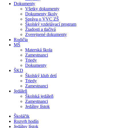
Dokumenty
Všetky dokumenty
Dokumenty školy
Správa o VVC ZŠ
Školský vzdelávací program
Žiadosti a tlačivá
Zverejnené dokumenty
Rodičia
MŠ
Materská škola
Zamestnanci
Triedy
Dokumenty
ŠKD
Školský klub detí
Triedy
Zamestnanci
Jedáleň
Školská jedáleň
Zamestnanci
Jedálny lístok
Školáčik
Rozvrh hodín
Jedálny lístok