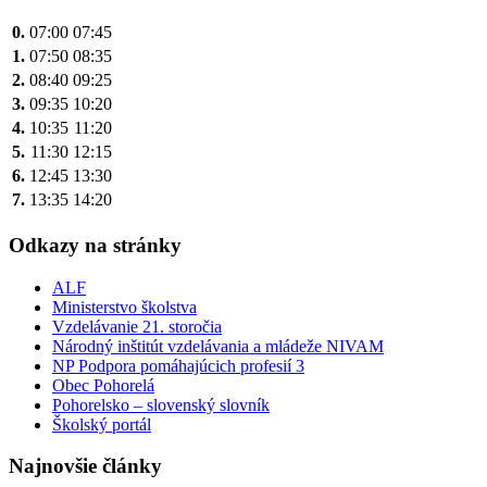
článku
0.
07:00
07:45
1.
07:50
08:35
2.
08:40
09:25
3.
09:35
10:20
4.
10:35
11:20
5.
11:30
12:15
6.
12:45
13:30
7.
13:35
14:20
Odkazy na stránky
ALF
Ministerstvo školstva
Vzdelávanie 21. storočia
Národný inštitút vzdelávania a mládeže NIVAM
NP Podpora pomáhajúcich profesií 3
Obec Pohorelá
Pohorelsko – slovenský slovník
Školský portál
Najnovšie články