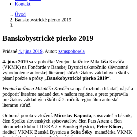
Kontakt
Úvod
Banskobystrické pierko 2019
Banskobystrické pierko 2019
Pridané
4. júna 2019
.
Autor:
zsmspohorela
4. júna 2019
sa v pobočke Verejnej knižnice Mikuláša Kováča
(VKMK) na Fončorde v Banskej Bystrici uskutočnilo slávnostné
vyhodnotenie autorskej literárnej súťaže žiakov základných škôl v
písaní poézie a prózy
„Banskobystrické pierko 2019“
.
Verejná knižnica Mikuláša Kováča
sa opäť rozhodla hľadať, nájsť a
podporiť literárne nadané deti v našom regióne, a preto pripravila
pre žiakov základných škôl už 2. ročník regionálnu autorskú
literárnu súťaž.
Odborná porota v zložení:
Miroslav Kapusta
, spisovateľ a básnik,
člen Spolku slovenských spisovateľov, člen Pars Artem a člen
literarneho klubu LITERA 2 v Banskej Bystrici,
Peter Klinec
,
riaditeľ VKMK Banská Bystrica a
Soňa Šóky
, manažérka VKMK