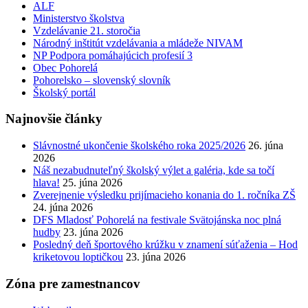
ALF
Ministerstvo školstva
Vzdelávanie 21. storočia
Národný inštitút vzdelávania a mládeže NIVAM
NP Podpora pomáhajúcich profesií 3
Obec Pohorelá
Pohorelsko – slovenský slovník
Školský portál
Najnovšie články
Slávnostné ukončenie školského roka 2025/2026
26. júna
2026
Náš nezabudnuteľný školský výlet a galéria, kde sa točí
hlava!
25. júna 2026
Zverejnenie výsledku prijímacieho konania do 1. ročníka ZŠ
24. júna 2026
DFS Mladosť Pohorelá na festivale Svätojánska noc plná
hudby
23. júna 2026
Posledný deň športového krúžku v znamení súťaženia – Hod
kriketovou loptičkou
23. júna 2026
Zóna pre zamestnancov