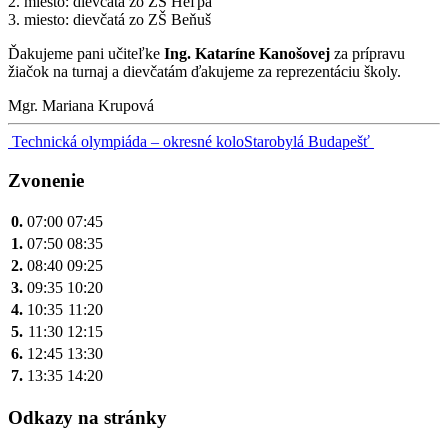
2. miesto: dievčatá zo ZŠ Heľpa
3. miesto: dievčatá zo ZŠ Beňuš
Ďakujeme pani učiteľke
Ing. Kataríne Kanošovej
za prípravu
žiačok na turnaj a dievčatám ďakujeme za reprezentáciu školy.
Mgr. Mariana Krupová
Navigácia
Technická olympiáda – okresné kolo
Starobylá Budapešť
v
Zvonenie
článku
0.
07:00
07:45
1.
07:50
08:35
2.
08:40
09:25
3.
09:35
10:20
4.
10:35
11:20
5.
11:30
12:15
6.
12:45
13:30
7.
13:35
14:20
Odkazy na stránky