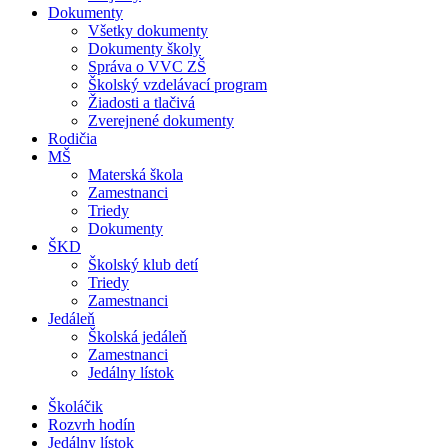
Dokumenty
Všetky dokumenty
Dokumenty školy
Správa o VVC ZŠ
Školský vzdelávací program
Žiadosti a tlačivá
Zverejnené dokumenty
Rodičia
MŠ
Materská škola
Zamestnanci
Triedy
Dokumenty
ŠKD
Školský klub detí
Triedy
Zamestnanci
Jedáleň
Školská jedáleň
Zamestnanci
Jedálny lístok
Školáčik
Rozvrh hodín
Jedálny lístok