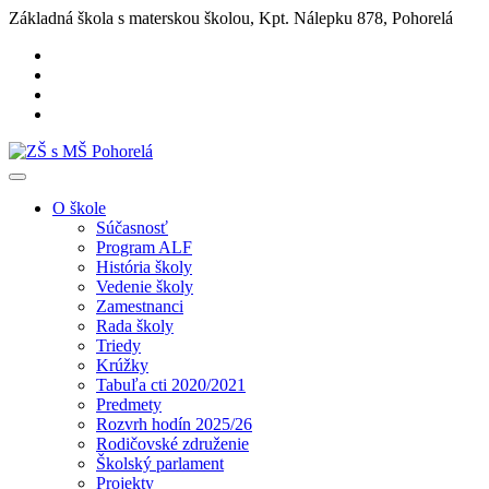
Základná škola s materskou školou, Kpt. Nálepku 878, Pohorelá
O škole
Súčasnosť
Program ALF
História školy
Vedenie školy
Zamestnanci
Rada školy
Triedy
Krúžky
Tabuľa cti 2020/2021
Predmety
Rozvrh hodín 2025/26
Rodičovské združenie
Školský parlament
Projekty