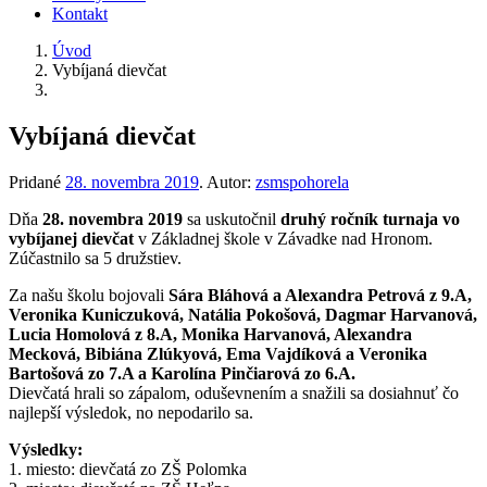
Kontakt
Úvod
Vybíjaná dievčat
Vybíjaná dievčat
Pridané
28. novembra 2019
.
Autor:
zsmspohorela
Dňa
28. novembra 2019
sa uskutočnil
druhý ročník turnaja vo
vybíjanej dievčat
v Základnej škole v Závadke nad Hronom.
Zúčastnilo sa 5 družstiev.
Za našu školu bojovali
Sára Bláhová a Alexandra Petrová z 9.A,
Veronika Kuniczuková, Natália Pokošová, Dagmar Harvanová,
Lucia Homolová z 8.A, Monika Harvanová, Alexandra
Mecková, Bibiána Zlúkyová, Ema Vajdíková a Veronika
Bartošová zo 7.A a Karolína Pinčiarová zo 6.A.
Dievčatá hrali so zápalom, oduševnením a snažili sa dosiahnuť čo
najlepší výsledok, no nepodarilo sa.
Výsledky:
1. miesto: dievčatá zo ZŠ Polomka