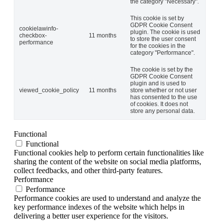
the category "Necessary".
This cookie is set by
GDPR Cookie Consent
cookielawinfo-
plugin. The cookie is used
checkbox-
11 months
to store the user consent
performance
for the cookies in the
category "Performance".
The cookie is set by the
GDPR Cookie Consent
plugin and is used to
viewed_cookie_policy
11 months
store whether or not user
has consented to the use
of cookies. It does not
store any personal data.
Functional
Functional
Functional cookies help to perform certain functionalities like
sharing the content of the website on social media platforms,
collect feedbacks, and other third-party features.
Performance
Performance
Performance cookies are used to understand and analyze the
key performance indexes of the website which helps in
delivering a better user experience for the visitors.