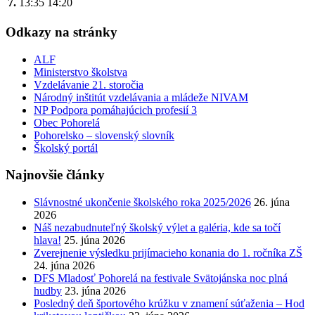
7.
13:35
14:20
Odkazy na stránky
ALF
Ministerstvo školstva
Vzdelávanie 21. storočia
Národný inštitút vzdelávania a mládeže NIVAM
NP Podpora pomáhajúcich profesií 3
Obec Pohorelá
Pohorelsko – slovenský slovník
Školský portál
Najnovšie články
Slávnostné ukončenie školského roka 2025/2026
26. júna
2026
Náš nezabudnuteľný školský výlet a galéria, kde sa točí
hlava!
25. júna 2026
Zverejnenie výsledku prijímacieho konania do 1. ročníka ZŠ
24. júna 2026
DFS Mladosť Pohorelá na festivale Svätojánska noc plná
hudby
23. júna 2026
Posledný deň športového krúžku v znamení súťaženia – Hod