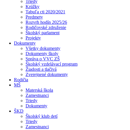
Triedy
Krúžky
Tabuľa cti 2020/2021
Predmety
Rozvrh hodín 2025/26
Rodičovské združenie
Školský parlament
Projekty
Dokumenty
Všetky dokumenty
Dokumenty školy
Správa o VVC ZŠ
Školský vzdelávací program
Žiadosti a tlačivá
Zverejnené dokumenty
Rodičia
MŠ
Materská škola
Zamestnanci
Triedy
Dokumenty
ŠKD
Školský klub detí
Triedy
Zamestnanci