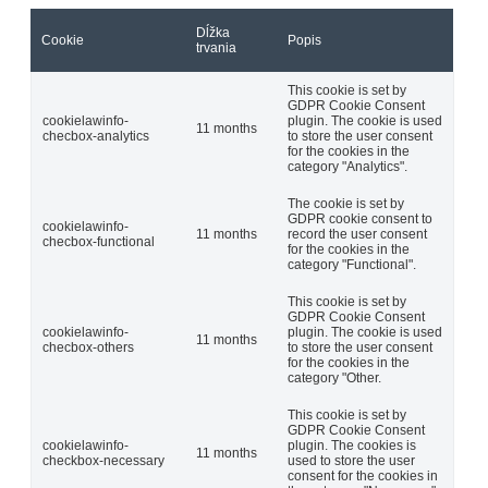
Dĺžka
Cookie
Popis
trvania
This cookie is set by
GDPR Cookie Consent
cookielawinfo-
plugin. The cookie is used
11 months
checbox-analytics
to store the user consent
for the cookies in the
category "Analytics".
The cookie is set by
GDPR cookie consent to
cookielawinfo-
11 months
record the user consent
checbox-functional
for the cookies in the
category "Functional".
This cookie is set by
GDPR Cookie Consent
cookielawinfo-
plugin. The cookie is used
11 months
checbox-others
to store the user consent
for the cookies in the
category "Other.
This cookie is set by
GDPR Cookie Consent
cookielawinfo-
plugin. The cookies is
11 months
checkbox-necessary
used to store the user
consent for the cookies in