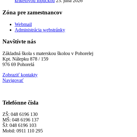
kriketovou loptičkou
23. júna 2026
Zóna pre zamestnancov
Webmail
Administrácia webstránky
Navštívte nás
Základná škola s materskou školou v Pohorelej
Kpt. Nálepku 878 / 159
976 69 Pohorelá
Zobraziť kontakty
Navigovať
Telefónne čísla
ZŠ: 048 6196 130
MŠ: 048 6196 137
ŠJ: 048 6196 103
Mobil: 0911 110 295