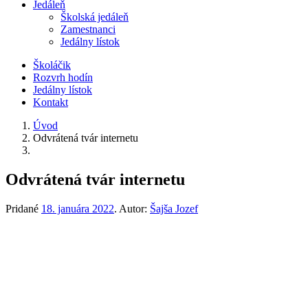
Jedáleň
Školská jedáleň
Zamestnanci
Jedálny lístok
Školáčik
Rozvrh hodín
Jedálny lístok
Kontakt
Úvod
Odvrátená tvár internetu
Odvrátená tvár internetu
Pridané
18. januára 2022
.
Autor:
Šajša Jozef