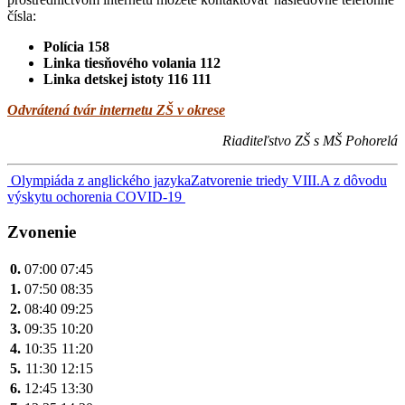
čísla:
Polícia 158
Linka tiesňového volania 112
Linka detskej istoty 116 111
Odvrátená tvár internetu ZŠ v okrese
Riaditeľstvo ZŠ s MŠ Pohorelá
Navigácia
Olympiáda z anglického jazyka
Zatvorenie triedy VIII.A z dôvodu
výskytu ochorenia COVID-19
v
článku
Zvonenie
0.
07:00
07:45
1.
07:50
08:35
2.
08:40
09:25
3.
09:35
10:20
4.
10:35
11:20
5.
11:30
12:15
6.
12:45
13:30