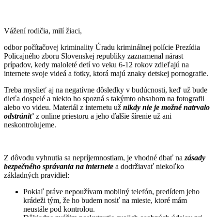
Vážení rodičia, milí žiaci,
odbor počítačovej kriminality Úradu kriminálnej polície Prezídia
Policajného zboru Slovenskej republiky zaznamenal nárast
prípadov, kedy maloleté detí vo veku 6-12 rokov zdieľajú na
internete svoje videá a fotky, ktorá majú znaky detskej pornografie.
Treba myslieť aj na negatívne dôsledky v budúcnosti, keď už bude
dieťa dospelé a niekto ho spozná s takýmto obsahom na fotografii
alebo vo videu. Materiál z internetu už
nikdy nie je možné natrvalo
odstrániť
z online priestoru a jeho ďalšie šírenie už ani
neskontrolujeme.
Z dôvodu vyhnutia sa nepríjemnostiam, je vhodné dbať na
zásady
bezpečného správania na internete
a dodržiavať niekoľko
základných pravidiel:
Pokiaľ práve nepoužívam mobilný telefón, predídem jeho
krádeži tým, že ho budem nosiť na mieste, ktoré mám
neustále pod kontrolou.