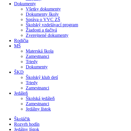
Dokumenty
Všetky dokumenty
Dokumenty školy
Správa o VVC ZŠ
Školský vzdelávací program
Žiadosti a tlačivá
Zverejnené dokumenty
Rodičia
MŠ
Materská škola
Zamestnanci
Triedy
Dokumenty
ŠKD
Školský klub detí
Triedy
Zamestnanci
Jedáleň
Školská jedáleň
Zamestnanci
Jedálny lístok
Školáčik
Rozvrh hodín
Jedálny lístok