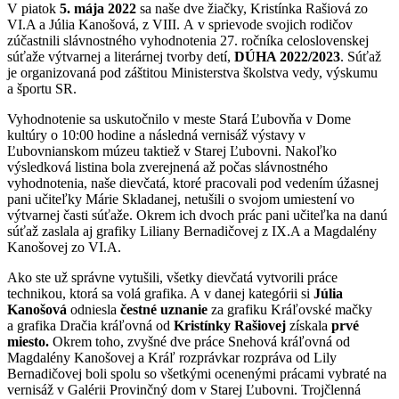
V piatok
5. mája 2022
sa naše dve žiačky, Kristínka Rašiová zo
VI.A a Júlia Kanošová, z VIII. A v sprievode svojich rodičov
zúčastnili slávnostného vyhodnotenia 27. ročníka celoslovenskej
súťaže výtvarnej a literárnej tvorby detí,
DÚHA 2022/2023
. Súťaž
je organizovaná pod záštitou Ministerstva školstva vedy, výskumu
a športu SR.
Vyhodnotenie sa uskutočnilo v meste Stará Ľubovňa v Dome
kultúry o 10:00 hodine a následná vernisáž výstavy v
Ľubovnianskom múzeu taktiež v Starej Ľubovni. Nakoľko
výsledková listina bola zverejnená až počas slávnostného
vyhodnotenia, naše dievčatá, ktoré pracovali pod vedením úžasnej
pani učiteľky Márie Skladanej, netušili o svojom umiestení vo
výtvarnej časti súťaže. Okrem ich dvoch prác pani učiteľka na danú
súťaž zaslala aj grafiky Liliany Bernadičovej z IX.A a Magdalény
Kanošovej zo VI.A.
Ako ste už správne vytušili, všetky dievčatá vytvorili práce
technikou, ktorá sa volá grafika. A v danej kategórii si
Júlia
Kanošová
odniesla
čestné uznanie
za grafiku Kráľovské mačky
a grafika Dračia kráľovná od
Kristínky Rašiovej
získala
prvé
miesto.
Okrem toho, zvyšné dve práce Snehová kráľovná od
Magdalény Kanošovej a Kráľ rozprávkar rozpráva od Lily
Bernadičovej boli spolu so všetkými ocenenými prácami vybraté na
vernisáž v Galérii Provinčný dom v Starej Ľubovni. Trojčlenná