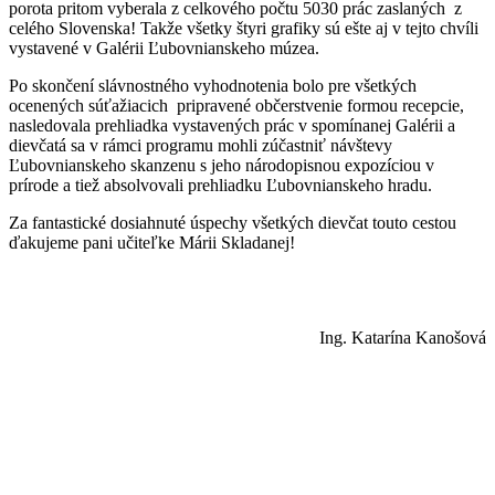
porota pritom vyberala z celkového počtu 5030 prác zaslaných z
celého Slovenska! Takže všetky štyri grafiky sú ešte aj v tejto chvíli
vystavené v Galérii Ľubovnianskeho múzea.
Po skončení slávnostného vyhodnotenia bolo pre všetkých
ocenených súťažiacich pripravené občerstvenie formou recepcie,
nasledovala prehliadka vystavených prác v spomínanej Galérii a
dievčatá sa v rámci programu mohli zúčastniť návštevy
Ľubovnianskeho skanzenu s jeho národopisnou expozíciou v
prírode a tiež absolvovali prehliadku Ľubovnianskeho hradu.
Za fantastické dosiahnuté úspechy všetkých dievčat touto cestou
ďakujeme pani učiteľke Márii Skladanej!
Ing. Katarína Kanošová