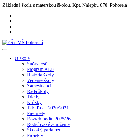
Základná škola s materskou školou, Kpt. Nálepku 878, Pohorelá
O škole
Súčasnosť
Program ALF
História školy
Vedenie školy
Zamestnanci
Rada školy
Triedy
Krúžky
Tabuľa cti 2020/2021
Predmety
Rozvrh hodín 2025/26
Rodičovské združenie
Školský parlament
Projekty