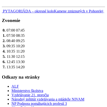
Navigácia
PYTAGORIÁDA – okresné kolo
Kamene zmiznutých v Pohorelej
v
Zvonenie
článku
0.
07:00
07:45
1.
07:50
08:35
2.
08:40
09:25
3.
09:35
10:20
4.
10:35
11:20
5.
11:30
12:15
6.
12:45
13:30
7.
13:35
14:20
Odkazy na stránky
ALF
Ministerstvo školstva
Vzdelávanie 21. storočia
Národný inštitút vzdelávania a mládeže NIVAM
NP Podpora pomáhajúcich profesií 3