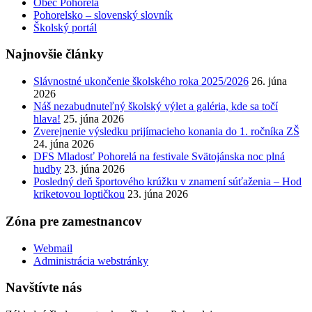
Obec Pohorelá
Pohorelsko – slovenský slovník
Školský portál
Najnovšie články
Slávnostné ukončenie školského roka 2025/2026
26. júna
2026
Náš nezabudnuteľný školský výlet a galéria, kde sa točí
hlava!
25. júna 2026
Zverejnenie výsledku prijímacieho konania do 1. ročníka ZŠ
24. júna 2026
DFS Mladosť Pohorelá na festivale Svätojánska noc plná
hudby
23. júna 2026
Posledný deň športového krúžku v znamení súťaženia – Hod
kriketovou loptičkou
23. júna 2026
Zóna pre zamestnancov
Webmail
Administrácia webstránky
Navštívte nás