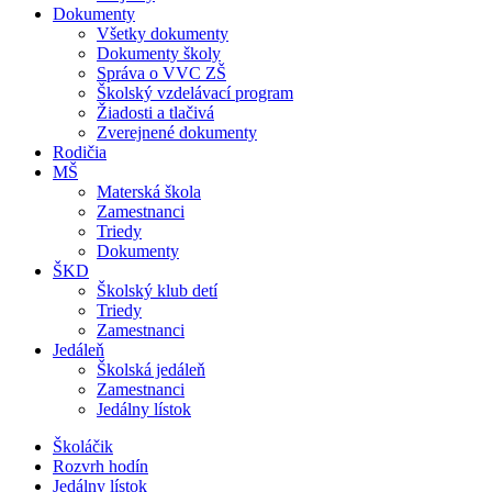
Dokumenty
Všetky dokumenty
Dokumenty školy
Správa o VVC ZŠ
Školský vzdelávací program
Žiadosti a tlačivá
Zverejnené dokumenty
Rodičia
MŠ
Materská škola
Zamestnanci
Triedy
Dokumenty
ŠKD
Školský klub detí
Triedy
Zamestnanci
Jedáleň
Školská jedáleň
Zamestnanci
Jedálny lístok
Školáčik
Rozvrh hodín
Jedálny lístok