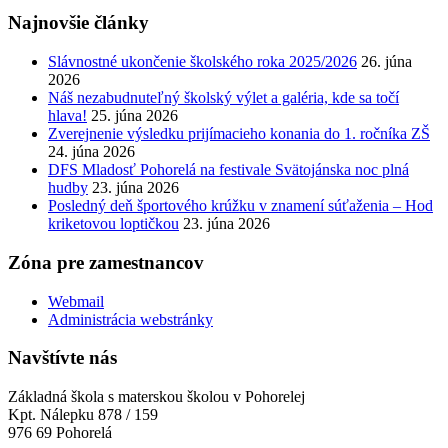
Najnovšie články
Slávnostné ukončenie školského roka 2025/2026
26. júna
2026
Náš nezabudnuteľný školský výlet a galéria, kde sa točí
hlava!
25. júna 2026
Zverejnenie výsledku prijímacieho konania do 1. ročníka ZŠ
24. júna 2026
DFS Mladosť Pohorelá na festivale Svätojánska noc plná
hudby
23. júna 2026
Posledný deň športového krúžku v znamení súťaženia – Hod
kriketovou loptičkou
23. júna 2026
Zóna pre zamestnancov
Webmail
Administrácia webstránky
Navštívte nás
Základná škola s materskou školou v Pohorelej
Kpt. Nálepku 878 / 159
976 69 Pohorelá