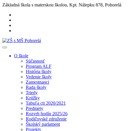
Základná škola s materskou školou, Kpt. Nálepku 878, Pohorelá
O škole
Súčasnosť
Program ALF
História školy
Vedenie školy
Zamestnanci
Rada školy
Triedy
Krúžky
Tabuľa cti 2020/2021
Predmety
Rozvrh hodín 2025/26
Rodičovské združenie
Školský parlament
Projekty