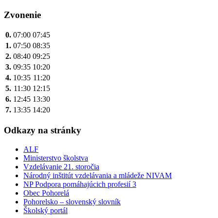
v
článku
Zvonenie
0.
07:00
07:45
1.
07:50
08:35
2.
08:40
09:25
3.
09:35
10:20
4.
10:35
11:20
5.
11:30
12:15
6.
12:45
13:30
7.
13:35
14:20
Odkazy na stránky
ALF
Ministerstvo školstva
Vzdelávanie 21. storočia
Národný inštitút vzdelávania a mládeže NIVAM
NP Podpora pomáhajúcich profesií 3
Obec Pohorelá
Pohorelsko – slovenský slovník
Školský portál