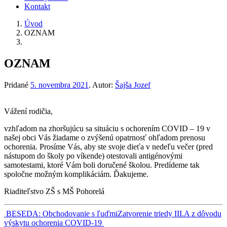
Kontakt
Úvod
OZNAM
OZNAM
Pridané
5. novembra 2021
.
Autor:
Šajša Jozef
Vážení rodičia,
vzhľadom na zhoršujúcu sa situáciu s ochorením COVID – 19 v
našej obci Vás žiadame o zvýšenú opatrnosť ohľadom prenosu
ochorenia. Prosíme Vás, aby ste svoje dieťa v nedeľu večer (pred
nástupom do školy po víkende) otestovali antigénovými
samotestami, ktoré Vám boli doručené školou. Predídeme tak
spoločne možným komplikáciám. Ďakujeme.
Riaditeľstvo ZŠ s MŠ Pohorelá
Navigácia
BESEDA: Obchodovanie s ľuďmi
Zatvorenie triedy III.A z dôvodu
výskytu ochorenia COVID-19