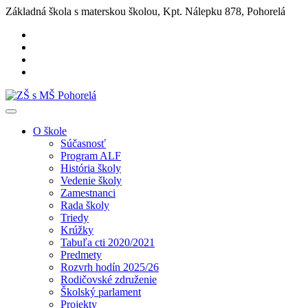
Základná škola s materskou školou, Kpt. Nálepku 878, Pohorelá
O škole
Súčasnosť
Program ALF
História školy
Vedenie školy
Zamestnanci
Rada školy
Triedy
Krúžky
Tabuľa cti 2020/2021
Predmety
Rozvrh hodín 2025/26
Rodičovské združenie
Školský parlament
Projekty