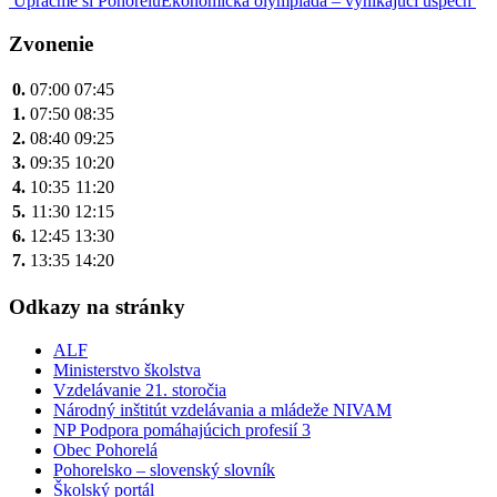
Navigácia
Upracme si Pohorelú
Ekonomická olympiáda – vynikajúci úspech
v
Zvonenie
článku
0.
07:00
07:45
1.
07:50
08:35
2.
08:40
09:25
3.
09:35
10:20
4.
10:35
11:20
5.
11:30
12:15
6.
12:45
13:30
7.
13:35
14:20
Odkazy na stránky
ALF
Ministerstvo školstva
Vzdelávanie 21. storočia
Národný inštitút vzdelávania a mládeže NIVAM
NP Podpora pomáhajúcich profesií 3
Obec Pohorelá
Pohorelsko – slovenský slovník
Školský portál