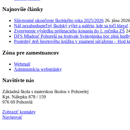
Najnovšie články
Slávnostné ukončenie školského roka 2025/2026
26. júna 2026
Náš nezabudnuteľný školský výlet a galéria, kde sa točí hlava!
Zverejnenie výsledku prijímacieho konania do 1. ročníka ZŠ
24
DFS Mladosť Pohorelá na festivale Svätojánska noc plná hudb
Posledný deň športového krúžku v znamení súťaženia – Hod kr
Zóna pre zamestnancov
Webmail
Administrácia webstránky
Navštívte nás
Základná škola s materskou školou v Pohorelej
Kpt. Nálepku 878 / 159
976 69 Pohorelá
Zobraziť kontakty
Navigovať