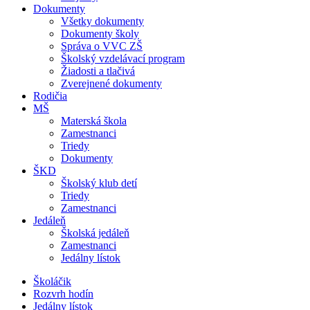
Dokumenty
Všetky dokumenty
Dokumenty školy
Správa o VVC ZŠ
Školský vzdelávací program
Žiadosti a tlačivá
Zverejnené dokumenty
Rodičia
MŠ
Materská škola
Zamestnanci
Triedy
Dokumenty
ŠKD
Školský klub detí
Triedy
Zamestnanci
Jedáleň
Školská jedáleň
Zamestnanci
Jedálny lístok
Školáčik
Rozvrh hodín
Jedálny lístok