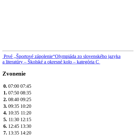
Navigácia
Prvé ,,Športové zápolenie“
Olympiáda zo slovenského jazyka
a literatúry – Školské a okresné kolo – kategória C
v
článku
Zvonenie
0.
07:00
07:45
1.
07:50
08:35
2.
08:40
09:25
3.
09:35
10:20
4.
10:35
11:20
5.
11:30
12:15
6.
12:45
13:30
7.
13:35
14:20