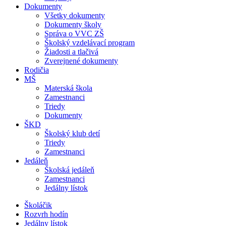
Dokumenty
Všetky dokumenty
Dokumenty školy
Správa o VVC ZŠ
Školský vzdelávací program
Žiadosti a tlačivá
Zverejnené dokumenty
Rodičia
MŠ
Materská škola
Zamestnanci
Triedy
Dokumenty
ŠKD
Školský klub detí
Triedy
Zamestnanci
Jedáleň
Školská jedáleň
Zamestnanci
Jedálny lístok
Školáčik
Rozvrh hodín
Jedálny lístok