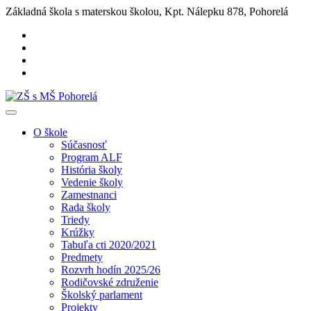
Základná škola s materskou školou, Kpt. Nálepku 878, Pohorelá
O škole
Súčasnosť
Program ALF
História školy
Vedenie školy
Zamestnanci
Rada školy
Triedy
Krúžky
Tabuľa cti 2020/2021
Predmety
Rozvrh hodín 2025/26
Rodičovské združenie
Školský parlament
Projekty