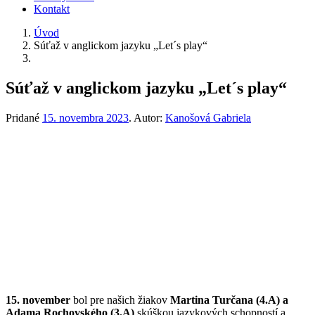
Kontakt
Úvod
Súťaž v anglickom jazyku „Let´s play“
Súťaž v anglickom jazyku „Let´s play“
Pridané
15. novembra 2023
.
Autor:
Kanošová Gabriela
15. november
bol pre našich žiakov
Martina Turčana (4.A) a
Adama Rochovského (3.A)
skúškou jazykových schopností a