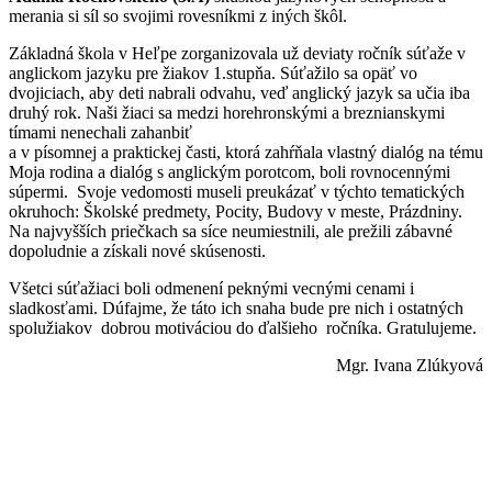
merania si síl so svojimi rovesníkmi z iných škôl.
Základná škola v Heľpe zorganizovala už deviaty ročník súťaže v
anglickom jazyku pre žiakov 1.stupňa. Súťažilo sa opäť vo
dvojiciach, aby deti nabrali odvahu, veď anglický jazyk sa učia iba
druhý rok. Naši žiaci sa medzi horehronskými a breznianskymi
tímami nenechali zahanbiť
a v písomnej a praktickej časti, ktorá zahŕňala vlastný dialóg na tému
Moja rodina a dialóg s anglickým porotcom, boli rovnocennými
súpermi. Svoje vedomosti museli preukázať v týchto tematických
okruhoch: Školské predmety, Pocity, Budovy v meste, Prázdniny.
Na najvyšších priečkach sa síce neumiestnili, ale prežili zábavné
dopoludnie a získali nové skúsenosti.
Všetci súťažiaci boli odmenení peknými vecnými cenami i
sladkosťami. Dúfajme, že táto ich snaha bude pre nich i ostatných
spolužiakov dobrou motiváciou do ďalšieho ročníka. Gratulujeme.
Mgr. Ivana Zlúkyová