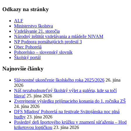
Odkazy na stránky
ALF
Ministerstvo školstva
Vzdelávanie 21. storočia
Národný inštitút vzdelávania a mládeže NIVAM
NP Podpora pomáhajúcich profesií 3
Obec Pohorelá
Pohorelsko – slovenský slovník
Školský portál
Najnovšie články
Slávnostné ukončenie školského roka 2025/2026
26. júna
2026
Náš nezabudnuteľný školský výlet a galéria, kde sa točí
hlava!
25. júna 2026
Zverejnenie výsledku prijímacieho konania do 1. ročníka ZŠ
24. júna 2026
DFS Mladosť Pohorelá na festivale Svätojánska noc plná
hudby
23. júna 2026
Posledný deň športového krúžku v znamení súťaženia – Hod
kriketovou loptičkou
23. júna 2026