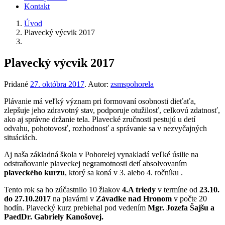
Kontakt
Úvod
Plavecký výcvik 2017
Plavecký výcvik 2017
Pridané
27. októbra 2017
.
Autor:
zsmspohorela
Plávanie má veľký význam pri formovaní osobnosti dieťaťa,
zlepšuje jeho zdravotný stav, podporuje otužilosť, celkovú zdatnosť,
ako aj správne držanie tela. Plavecké zručnosti pestujú u detí
odvahu, pohotovosť, rozhodnosť a správanie sa v nezvyčajných
situáciách.
Aj naša základná škola v Pohorelej vynakladá veľké úsilie na
odstraňovanie plaveckej negramotnosti detí absolvovaním
plaveckého kurzu
, ktorý sa koná v 3. alebo 4. ročníku .
Tento rok sa ho zúčastnilo 10 žiakov
4.A triedy
v termíne od
23.10.
do 27.10.2017
na plavárni v
Závadke nad Hronom
v počte 20
hodín. Plavecký kurz prebiehal pod vedením
Mgr. Jozefa Šajšu a
PaedDr. Gabriely Kanošovej.