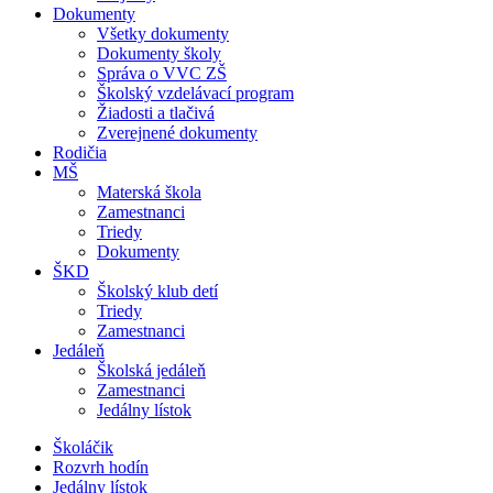
Dokumenty
Všetky dokumenty
Dokumenty školy
Správa o VVC ZŠ
Školský vzdelávací program
Žiadosti a tlačivá
Zverejnené dokumenty
Rodičia
MŠ
Materská škola
Zamestnanci
Triedy
Dokumenty
ŠKD
Školský klub detí
Triedy
Zamestnanci
Jedáleň
Školská jedáleň
Zamestnanci
Jedálny lístok
Školáčik
Rozvrh hodín
Jedálny lístok