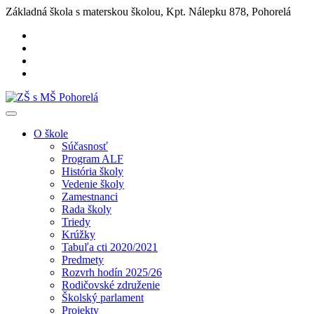
Základná škola s materskou školou, Kpt. Nálepku 878, Pohorelá
O škole
Súčasnosť
Program ALF
História školy
Vedenie školy
Zamestnanci
Rada školy
Triedy
Krúžky
Tabuľa cti 2020/2021
Predmety
Rozvrh hodín 2025/26
Rodičovské združenie
Školský parlament
Projekty