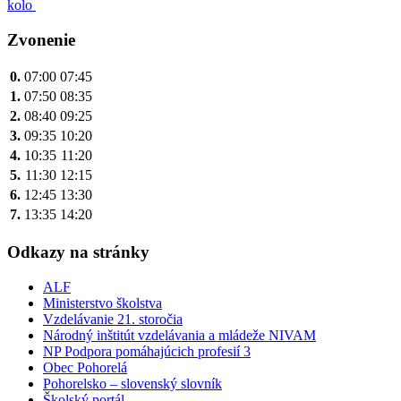
kolo
v
článku
Zvonenie
0.
07:00
07:45
1.
07:50
08:35
2.
08:40
09:25
3.
09:35
10:20
4.
10:35
11:20
5.
11:30
12:15
6.
12:45
13:30
7.
13:35
14:20
Odkazy na stránky
ALF
Ministerstvo školstva
Vzdelávanie 21. storočia
Národný inštitút vzdelávania a mládeže NIVAM
NP Podpora pomáhajúcich profesií 3
Obec Pohorelá
Pohorelsko – slovenský slovník
Školský portál