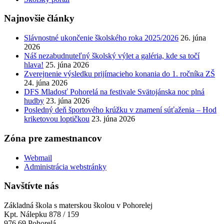
Najnovšie články
Slávnostné ukončenie školského roka 2025/2026
26. júna
2026
Náš nezabudnuteľný školský výlet a galéria, kde sa točí
hlava!
25. júna 2026
Zverejnenie výsledku prijímacieho konania do 1. ročníka ZŠ
24. júna 2026
DFS Mladosť Pohorelá na festivale Svätojánska noc plná
hudby
23. júna 2026
Posledný deň športového krúžku v znamení súťaženia – Hod
kriketovou loptičkou
23. júna 2026
Zóna pre zamestnancov
Webmail
Administrácia webstránky
Navštívte nás
Základná škola s materskou školou v Pohorelej
Kpt. Nálepku 878 / 159
976 69 Pohorelá