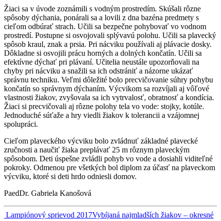
Žiaci sa v úvode zoznámili s vodným prostredím. Skúšali rôzne
spôsoby dýchania, ponárali sa a lovili z dna bazéna predmety s
cieľom odbúrať strach. Učili sa bezpečne pohybovať vo vodnom
prostredí. Postupne si osvojovali splývavú polohu. Učili sa plavecký
spôsob kraul, znak a prsia. Pri nácviku používali aj plávacie dosky.
Dôkladne si osvojili prácu horných a dolných končatín. Učili sa
efektívne dýchať pri plávaní. Učitelia neustále upozorňovali na
chyby pri nácviku a snažili sa ich odstrániť a názorne ukázať
správnu techniku. Veľmi dôležité bolo precvičovanie súhry pohybu
končatín so správnym dýchaním. Výcvikom sa rozvíjali aj vôľové
vlastnosti žiakov, zvyšovala sa ich vytrvalosť, obratnosť a kondícia.
Žiaci si precvičovali aj rôzne polohy tela vo vode: stojky, kotúle.
Jednoduché súťaže a hry viedli žiakov k tolerancii a vzájomnej
spolupráci.
Cieľom plaveckého výcviku bolo zvládnuť základné plavecké
zručnosti a naučiť žiaka preplávať 25 m rôznym plaveckým
spôsobom. Deti úspešne zvládli pohyb vo vode a dosiahli viditeľné
pokroky. Odmenou pre všetkých bol diplom za účasť na plaveckom
výcviku, ktoré si deti hrdo odniesli domov.
PaedDr. Gabriela Kanošová
Navigácia
Lampiónový sprievod 2017
Vybíjaná najmladších žiakov – okresné