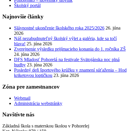
Pohorelsko – slovenský slovník
Školský portál
Najnovšie články
Slávnostné ukončenie školského roka 2025/2026
26. júna
2026
Náš nezabudnuteľný školský výlet a galéria, kde sa točí
hlava!
25. júna 2026
Zverejnenie výsledku prijímacieho konania do 1. ročníka ZŠ
24. júna 2026
DFS Mladosť Pohorelá na festivale Svätojánska noc plná
hudby
23. júna 2026
Posledný deň športového krúžku v znamení súťaženia – Hod
kriketovou loptičkou
23. júna 2026
Zóna pre zamestnancov
Webmail
Administrácia webstránky
Navštívte nás
Základná škola s materskou školou v Pohorelej