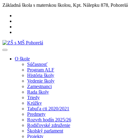
Základná škola s materskou školou, Kpt. Nálepku 878, Pohorelá
O škole
Súčasnosť
Program ALF
História školy
Vedenie školy
Zamestnanci
Rada školy
Triedy
Krúžky
Tabuľa cti 2020/2021
Predmety
Rozvrh hodín 2025/26
Rodičovské združenie
Školský parlament
Projekty