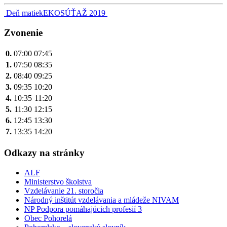
Navigácia
Deň matiek
EKOSÚŤAŽ 2019
v
Zvonenie
článku
0.
07:00
07:45
1.
07:50
08:35
2.
08:40
09:25
3.
09:35
10:20
4.
10:35
11:20
5.
11:30
12:15
6.
12:45
13:30
7.
13:35
14:20
Odkazy na stránky
ALF
Ministerstvo školstva
Vzdelávanie 21. storočia
Národný inštitút vzdelávania a mládeže NIVAM
NP Podpora pomáhajúcich profesií 3
Obec Pohorelá