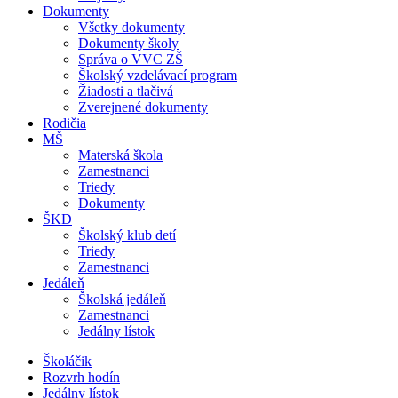
Dokumenty
Všetky dokumenty
Dokumenty školy
Správa o VVC ZŠ
Školský vzdelávací program
Žiadosti a tlačivá
Zverejnené dokumenty
Rodičia
MŠ
Materská škola
Zamestnanci
Triedy
Dokumenty
ŠKD
Školský klub detí
Triedy
Zamestnanci
Jedáleň
Školská jedáleň
Zamestnanci
Jedálny lístok
Školáčik
Rozvrh hodín
Jedálny lístok