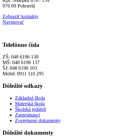
Kpt. Nálepku 878 / 159
976 69 Pohorelá
Zobraziť kontakty
Navigovať
Telefónne čísla
ZŠ: 048 6196 130
MŠ: 048 6196 137
ŠJ: 048 6196 103
Mobil: 0911 110 295
Dôležité odkazy
Základná škola
Materská škola
Školská jedáleň
Zamestnanci
Zverejnené dokumenty
Dôležité dokumenty