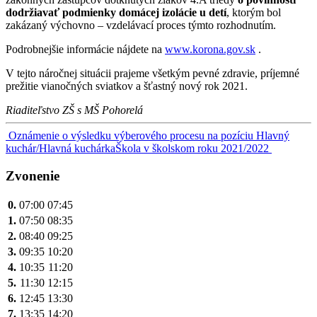
dodržiavať podmienky domácej izolácie u detí
, ktorým bol
zakázaný výchovno – vzdelávací proces týmto rozhodnutím.
Podrobnejšie informácie nájdete na
www.korona.gov.sk
.
V tejto náročnej situácii prajeme všetkým pevné zdravie, príjemné
prežitie vianočných sviatkov a šťastný nový rok 2021.
Riaditeľstvo ZŠ s MŠ Pohorelá
Navigácia
Oznámenie o výsledku výberového procesu na pozíciu Hlavný
kuchár/Hlavná kuchárka
Škola v školskom roku 2021/2022
v
článku
Zvonenie
0.
07:00
07:45
1.
07:50
08:35
2.
08:40
09:25
3.
09:35
10:20
4.
10:35
11:20
5.
11:30
12:15
6.
12:45
13:30
7.
13:35
14:20