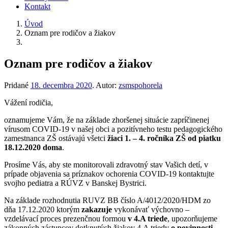
Kontakt
Úvod
Oznam pre rodičov a žiakov
Oznam pre rodičov a žiakov
Pridané
18. decembra 2020
.
Autor:
zsmspohorela
Vážení rodičia,
oznamujeme Vám, že na základe zhoršenej situácie zapríčinenej
vírusom COVID-19 v našej obci a pozitívneho testu pedagogického
zamestnanca ZŠ ostávajú všetci
žiaci 1. – 4. ročníka ZŠ od piatku
18.12.2020 doma
.
Prosíme Vás, aby ste monitorovali zdravotný stav Vašich detí, v
prípade objavenia sa príznakov ochorenia COVID-19 kontaktujte
svojho pediatra a RÚVZ v Banskej Bystrici.
Na základe rozhodnutia RUVZ BB číslo A/4012/2020/HDM zo
dňa 17.12.2020 ktorým
zakazuje
vykonávať výchovno –
vzdelávací proces prezenčnou formou
v 4.A triede
, upozorňujeme
zákonných zástupcov dotknutých žiakov 4.A triedy
o povinnosti