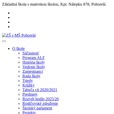
Základná škola s materskou školou, Kpt. Nálepku 878, Pohorelá
O škole
Súčasnosť
Program ALF
História školy
Vedenie školy
Zamestnanci
Rada školy
Triedy
Krúžky
Tabuľa cti 2020/2021
Predmety
Rozvrh hodín 2025/26
Rodičovské združenie
Školský parlament
Projekty