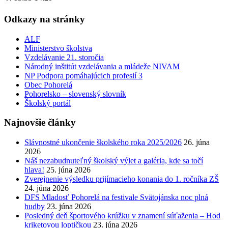
Odkazy na stránky
ALF
Ministerstvo školstva
Vzdelávanie 21. storočia
Národný inštitút vzdelávania a mládeže NIVAM
NP Podpora pomáhajúcich profesií 3
Obec Pohorelá
Pohorelsko – slovenský slovník
Školský portál
Najnovšie články
Slávnostné ukončenie školského roka 2025/2026
26. júna
2026
Náš nezabudnuteľný školský výlet a galéria, kde sa točí
hlava!
25. júna 2026
Zverejnenie výsledku prijímacieho konania do 1. ročníka ZŠ
24. júna 2026
DFS Mladosť Pohorelá na festivale Svätojánska noc plná
hudby
23. júna 2026
Posledný deň športového krúžku v znamení súťaženia – Hod
kriketovou loptičkou
23. júna 2026