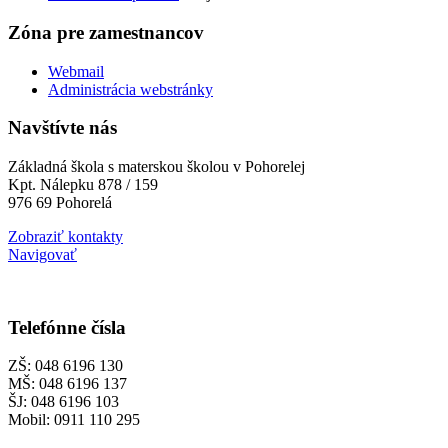
Zóna pre zamestnancov
Webmail
Administrácia webstránky
Navštívte nás
Základná škola s materskou školou v Pohorelej
Kpt. Nálepku 878 / 159
976 69 Pohorelá
Zobraziť kontakty
Navigovať
Telefónne čísla
ZŠ: 048 6196 130
MŠ: 048 6196 137
ŠJ: 048 6196 103
Mobil: 0911 110 295