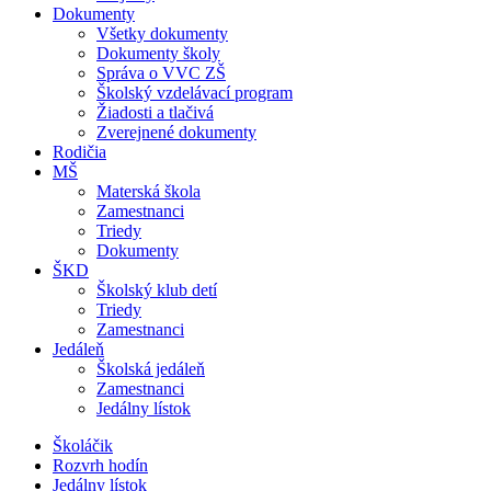
Dokumenty
Všetky dokumenty
Dokumenty školy
Správa o VVC ZŠ
Školský vzdelávací program
Žiadosti a tlačivá
Zverejnené dokumenty
Rodičia
MŠ
Materská škola
Zamestnanci
Triedy
Dokumenty
ŠKD
Školský klub detí
Triedy
Zamestnanci
Jedáleň
Školská jedáleň
Zamestnanci
Jedálny lístok
Školáčik
Rozvrh hodín
Jedálny lístok