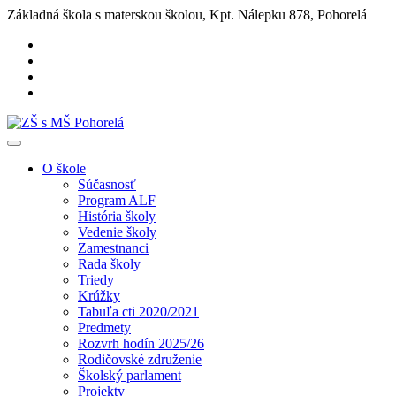
Základná škola s materskou školou, Kpt. Nálepku 878, Pohorelá
O škole
Súčasnosť
Program ALF
História školy
Vedenie školy
Zamestnanci
Rada školy
Triedy
Krúžky
Tabuľa cti 2020/2021
Predmety
Rozvrh hodín 2025/26
Rodičovské združenie
Školský parlament
Projekty