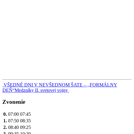
Navigácia
VŠEDNÉ DNI V NEVŠEDNOM ŠATE – ,,FORMÁLNY
DEŇ“
Medzníky II. svetovej vojny
v
článku
Zvonenie
0.
07:00
07:45
1.
07:50
08:35
2.
08:40
09:25
3.
09:35
10:20