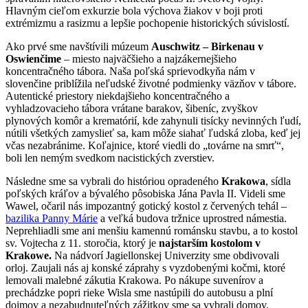
Hlavným cieľom exkurzie bola výchova žiakov v boji proti
extrémizmu a rasizmu a lepšie pochopenie historických súvislostí.
Ako prvé sme navštívili múzeum
Auschwitz – Birkenau v
Oswienčime
– miesto najväčšieho a najzákernejšieho
koncentračného tábora. Naša poľská sprievodkyňa nám v
slovenčine priblížila neľudské životné podmienky väzňov v tábore.
Autentické priestory niekdajšieho koncentračného a
vyhladzovacieho tábora vrátane barakov, šibeníc, zvyškov
plynových komôr a krematórií, kde zahynuli tisícky nevinných ľudí,
nútili všetkých zamyslieť sa, kam môže siahať ľudská zloba, keď jej
včas nezabránime. Koľajnice, ktoré viedli do „továrne na smrť“,
boli len nemým svedkom nacistických zverstiev.
Následne sme sa vybrali do históriou opradeného
Krakowa
, sídla
poľských kráľov a bývalého pôsobiska Jána Pavla II. Videli sme
Wawel, očaril nás impozantný gotický kostol z červených tehál –
bazilika Panny Márie
a veľká budova tržnice uprostred námestia.
Neprehliadli sme ani menšiu kamennú románsku stavbu, a to kostol
sv. Vojtecha z 11. storočia, ktorý je
najstarším kostolom v
Krakowe
.
Na nádvorí Jagiellonskej Univerzity sme obdivovali
orloj. Zaujali nás aj konské záprahy s vyzdobenými kočmi, ktoré
lemovali malebné zákutia Krakowa. Po nákupe suvenírov a
prechádzke popri rieke Wisla sme nastúpili do autobusu a plní
dojmov a nezabudnuteľných zážitkov sme sa vybrali domov.