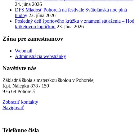
24. júna 2026
DFS Mladosť Pohorelá na festivale Svätojánska noc plná
hudby
23. júna 2026
Posledný deň športového krúžku v znamení súťaženia – Hod
kriketovou loptičkou
23. júna 2026
Zóna pre zamestnancov
Webmail
Administrácia webstránky
Navštívte nás
Základná škola s materskou školou v Pohorelej
Kpt. Nálepku 878 / 159
976 69 Pohorelá
Zobraziť kontakty
Navigovať
Telefónne čísla