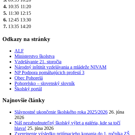
4.
10:35
11:20
5.
11:30
12:15
6.
12:45
13:30
7.
13:35
14:20
Odkazy na stránky
ALF
Ministerstvo školstva
Vzdelávanie 21. storočia
Národný inštitút vzdelávania a mládeže NIVAM
NP Podpora pomáhajúcich profesií 3
Obec Pohorelá
Pohorelsko – slovenský slovník
Školský portál
Najnovšie články
Slávnostné ukončenie školského roka 2025/2026
26. júna
2026
Náš nezabudnuteľný školský výlet a galéria, kde sa točí
hlava!
25. júna 2026
Zverejnenie výsledku prijímacieho konania do 1. ročníka ZŠ