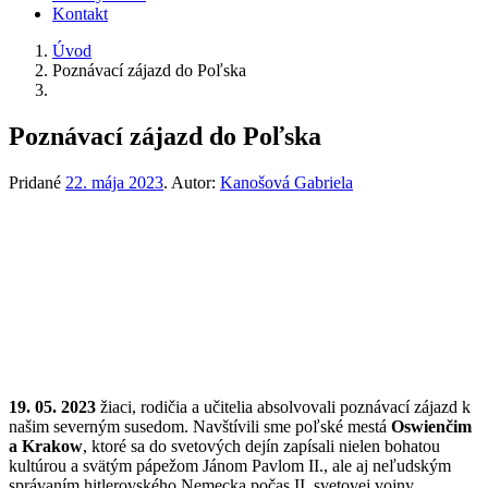
Kontakt
Úvod
Poznávací zájazd do Poľska
Poznávací zájazd do Poľska
Pridané
22. mája 2023
.
Autor:
Kanošová Gabriela
19. 05. 2023
žiaci, rodičia a učitelia absolvovali poznávací zájazd k
našim severným susedom. Navštívili sme poľské mestá
Oswienčim
a Krakow
, ktoré sa do svetových dejín zapísali nielen bohatou
kultúrou a svätým pápežom Jánom Pavlom II., ale aj neľudským
správaním hitlerovského Nemecka počas II. svetovej vojny.