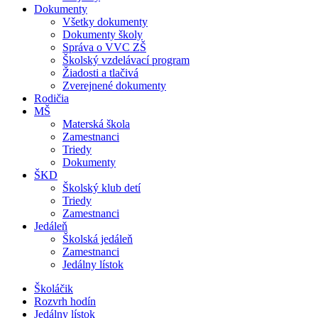
Dokumenty
Všetky dokumenty
Dokumenty školy
Správa o VVC ZŠ
Školský vzdelávací program
Žiadosti a tlačivá
Zverejnené dokumenty
Rodičia
MŠ
Materská škola
Zamestnanci
Triedy
Dokumenty
ŠKD
Školský klub detí
Triedy
Zamestnanci
Jedáleň
Školská jedáleň
Zamestnanci
Jedálny lístok
Školáčik
Rozvrh hodín
Jedálny lístok