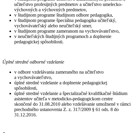
učiteľstvo profesijných predmetov a učiteľstvo umelecko-
výchovných a výchovných predmetov,
v študijnom programe študijnom odbore pedagogika,
v študijnom programe špeciálna pedagogika učiteľský,
vychovávateľský alebo neučiteľský smer,
v študijnom programe zameranom na vychovávateľstvo,
v neučiteľských študijných programoch a doplnenie
pedagogickej spôsobilosti.
Úplné stredné odborné vzdelanie
v odbore vzdelávania zameraného na učiteľstvo
a vychovávateľstvo,
úplné stredné vzdelanie a doplnenie pedagogickej
spôsobilosti,
úplné stredné vzdelanie a špecializačné kvalifikačné štúdium
asistentov učiteľa v metodicko-pedagogickom centre
skončené do 31.08.2010 alebo vzdelávanie umožnené v rámci
prechodného ustanovenia Z. z. 317/2009 § 61 ods. 8 do
31.12.2016.