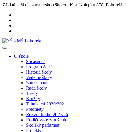
Základná škola s materskou školou, Kpt. Nálepku 878, Pohorelá
O škole
Súčasnosť
Program ALF
História školy
Vedenie školy
Zamestnanci
Rada školy
Triedy
Krúžky
Tabuľa cti 2020/2021
Predmety
Rozvrh hodín 2025/26
Rodičovské združenie
Školský parlament
Projekty