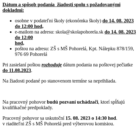
Dátum a spôsob podania žiadosti spolu s požadovanými
dokladmi:
osobne v podateľni školy (ekonómka školy)
do 14. 08. 2023
do 12:00 hod,
e-mailom na adresu: skola@skolapohorela.sk
do 14. 08. 2023
do 12:00
hod,
poštou na adresu: ZŠ s MŠ Pohorelá, Kpt. Nálepku 878/159,
976 69 Pohorelá
Pri zasielaní poštou
rozhoduje
dátum podania na poštovej pečiatke
do 11.08.2023
.
Na žiadosti podané po stanovenom termíne sa neprihliada.
Na pracovný pohovor
budú pozvaní uchádzači
, ktorí spĺňajú
kvalifikačné predpoklady.
Pracovný pohovor sa uskutoční
15. 08. 2023 o 14:30 hod
.
v riaditeľni ZŠ s MŠ Pohorelá pred výberovou komisiou.