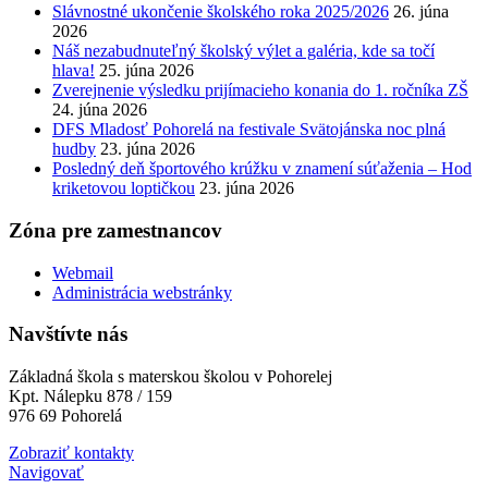
Slávnostné ukončenie školského roka 2025/2026
26. júna
2026
Náš nezabudnuteľný školský výlet a galéria, kde sa točí
hlava!
25. júna 2026
Zverejnenie výsledku prijímacieho konania do 1. ročníka ZŠ
24. júna 2026
DFS Mladosť Pohorelá na festivale Svätojánska noc plná
hudby
23. júna 2026
Posledný deň športového krúžku v znamení súťaženia – Hod
kriketovou loptičkou
23. júna 2026
Zóna pre zamestnancov
Webmail
Administrácia webstránky
Navštívte nás
Základná škola s materskou školou v Pohorelej
Kpt. Nálepku 878 / 159
976 69 Pohorelá
Zobraziť kontakty
Navigovať