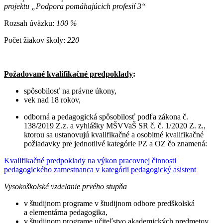
projektu „Podpora pomáhajúcich profesií 3“
Rozsah úväzku:
100 %
Počet žiakov školy:
220
Požadované kvalifikačné predpoklady
:
spôsobilosť na právne úkony,
vek nad 18 rokov,
odborná a pedagogická spôsobilosť podľa zákona č.
138/2019 Z.z. a vyhlášky MŠVVaŠ SR č. č. 1/2020 Z. z.,
ktorou sa ustanovujú kvalifikačné a osobitné kvalifikačné
požiadavky pre jednotlivé kategórie PZ a OZ čo znamená:
Kvalifikačné predpoklady na výkon pracovnej činnosti
pedagogického zamestnanca v kategórii pedagogický asistent
Vysokoškolské vzdelanie prvého stupňa
v študijnom programe v študijnom odbore predškolská
a elementárna pedagogika,
v študijnom programe učiteľstvo akademických predmetov,