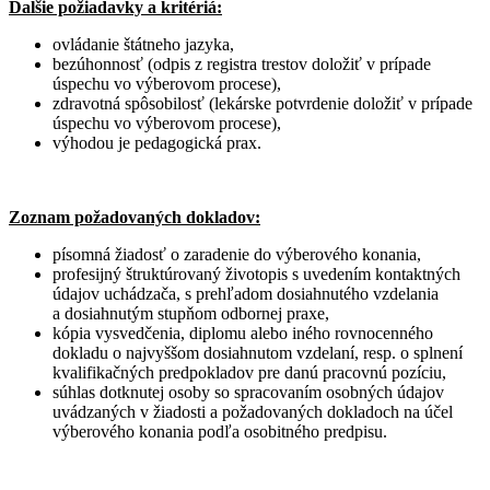
Ďalšie požiadavky a kritériá:
ovládanie štátneho jazyka,
bezúhonnosť (odpis z registra trestov doložiť v prípade
úspechu vo výberovom procese),
zdravotná spôsobilosť (lekárske potvrdenie doložiť v prípade
úspechu vo výberovom procese),
výhodou je pedagogická prax.
Zoznam požadovaných dokladov:
písomná žiadosť o zaradenie do výberového konania,
profesijný štruktúrovaný životopis s uvedením kontaktných
údajov uchádzača, s prehľadom dosiahnutého vzdelania
a dosiahnutým stupňom odbornej praxe,
kópia vysvedčenia, diplomu alebo iného rovnocenného
dokladu o najvyššom dosiahnutom vzdelaní, resp. o splnení
kvalifikačných predpokladov pre danú pracovnú pozíciu,
súhlas dotknutej osoby so spracovaním osobných údajov
uvádzaných v žiadosti a požadovaných dokladoch na účel
výberového konania podľa osobitného predpisu.