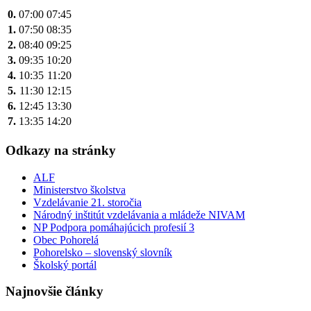
0.
07:00
07:45
1.
07:50
08:35
2.
08:40
09:25
3.
09:35
10:20
4.
10:35
11:20
5.
11:30
12:15
6.
12:45
13:30
7.
13:35
14:20
Odkazy na stránky
ALF
Ministerstvo školstva
Vzdelávanie 21. storočia
Národný inštitút vzdelávania a mládeže NIVAM
NP Podpora pomáhajúcich profesií 3
Obec Pohorelá
Pohorelsko – slovenský slovník
Školský portál
Najnovšie články