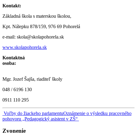
Konta
Základná škola s materskou školou,
Kpt. Nálepku 878/159, 976 69 Pohorelá
e-mail: skola@skolapohorela.sk
www.skolapohorela.sk
Kontaktná
osoba:
Mgr. Jozef Šajša, riaditeľ školy
048 / 6196 130
0911 110 295
Navigácia
Voľby do žiackeho parlamentu
Oznámenie o výsledku pracovného
pohovoru „Pedagogický asistent v ZŠ“
v
článku
Zvonenie