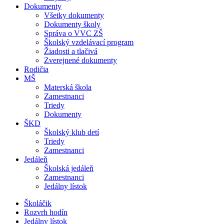
Dokumenty
Všetky dokumenty
Dokumenty školy
Správa o VVC ZŠ
Školský vzdelávací program
Žiadosti a tlačivá
Zverejnené dokumenty
Rodičia
MŠ
Materská škola
Zamestnanci
Triedy
Dokumenty
ŠKD
Školský klub detí
Triedy
Zamestnanci
Jedáleň
Školská jedáleň
Zamestnanci
Jedálny lístok
Školáčik
Rozvrh hodín
Jedálny lístok