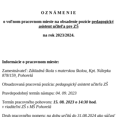
O Z N Á M E N I E
o voľnom pracovnom mieste na obsadenie pozície
pedagogický
asistent učiteľa pre ZŠ
na rok 2023/2024.
Informácie o pracovnom mieste:
Zamestnávateľ:
Základná škola s materskou školou, Kpt. Nálepku
878/159, Pohorelá
Obsadzovaná pracovná pozícia:
pedagogický asistent učiteľa ZŠ
Pravdepodobný termín nástupu:
04. 09. 2023
Termín pracovného pohovoru:
15. 08. 2023 o 14:30 hod.
v riaditeľni ZŠ s MŠ Pohorelá
Druh pracovného pomeru:
na dobu určitú do 31.08.2024 ako súčasť