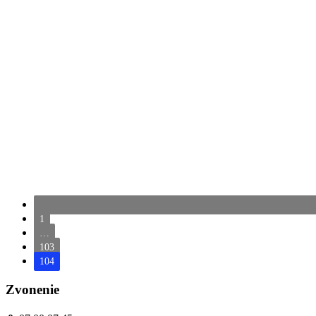
1
…
103
104
Zvonenie