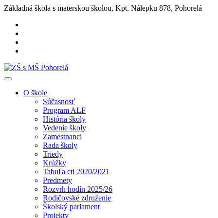
Základná škola s materskou školou, Kpt. Nálepku 878, Pohorelá
O škole
Súčasnosť
Program ALF
História školy
Vedenie školy
Zamestnanci
Rada školy
Triedy
Krúžky
Tabuľa cti 2020/2021
Predmety
Rozvrh hodín 2025/26
Rodičovské združenie
Školský parlament
Projekty