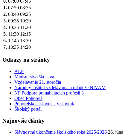
0.
07:00
07:45
1.
07:50
08:35
2.
08:40
09:25
3.
09:35
10:20
4.
10:35
11:20
5.
11:30
12:15
6.
12:45
13:30
7.
13:35
14:20
Odkazy na stránky
ALF
Ministerstvo školstva
Vzdelávanie 21. storočia
Národný inštitút vzdelávania a mládeže NIVAM
NP Podpora pomáhajúcich profesií 3
Obec Pohorelá
Pohorelsko – slovenský slovník
Školský portál
Najnovšie články
Slávnostné ukončenie školského roka 2025/2026
26. júna