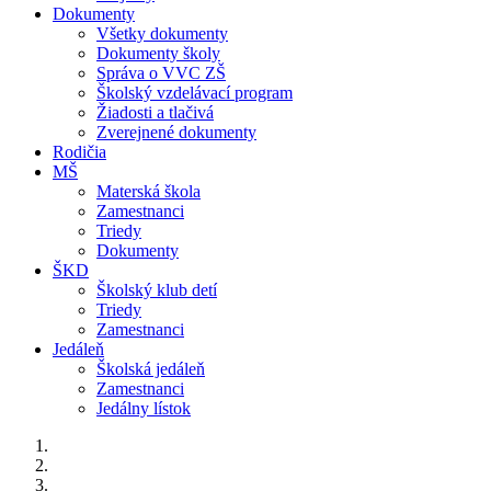
Dokumenty
Všetky dokumenty
Dokumenty školy
Správa o VVC ZŠ
Školský vzdelávací program
Žiadosti a tlačivá
Zverejnené dokumenty
Rodičia
MŠ
Materská škola
Zamestnanci
Triedy
Dokumenty
ŠKD
Školský klub detí
Triedy
Zamestnanci
Jedáleň
Školská jedáleň
Zamestnanci
Jedálny lístok