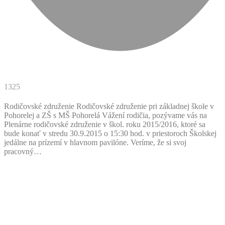
1325
Rodičovské združenie Rodičovské združenie pri základnej škole v
Pohorelej a ZŠ s MŠ Pohorelá Vážení rodičia, pozývame vás na
Plenárne rodičovské združenie v škol. roku 2015/2016, ktoré sa
bude konať v stredu 30.9.2015 o 15:30 hod. v priestoroch Školskej
jedálne na prízemí v hlavnom pavilóne. Veríme, že si svoj
pracovný…