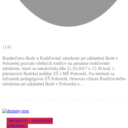
1140
Riaditeľstvo školy a Rodičovské združenie pri základnej škole v
Pohorelej pozvalo všetkých rodičov na plenárne rodičovské
združenie, ktoré sa uskutočnilo dňa 11.10.2017 o 15.30 hod. v
priestoroch školskej jedálne ZŠ s MŠ Pohorelá. Na stretnutí sa
zúčastnili pedagógovia ZŠ Pohorelá, členovia výboru Rodičovského
združenia pri základnej škole v Pohorelej a…
AKTUALITY
RODIČOVSKÉ
ZDRUŽENIE