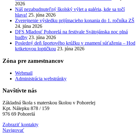
2026
Náš nezabudnuteľný školský výlet a galéria, kde sa točí
hlava!
25. júna 2026
Zverejnenie výsledku prijímacieho konania do 1. ročníka ZŠ
24. júna 2026
DFS Mladosť Pohorelá na festivale Svätojánska noc plná
hudby
23. júna 2026
Posledný deň športového krúžku v znamení súťaženia – Hod
kriketovou loptičkou
23. júna 2026
Zóna pre zamestnancov
Webmail
Administrácia webstránky
Navštívte nás
Základná škola s materskou školou v Pohorelej
Kpt. Nálepku 878 / 159
976 69 Pohorelá
Zobraziť kontakty
Navigovať